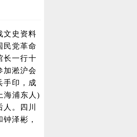
战文史资料
国民党革命
馆长一行十
参加淞沪会
兵手印，成
上海浦东人)
后人。四川
和钟泽彬，
。