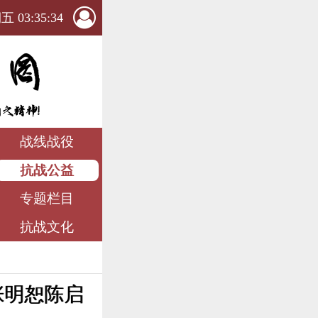
 03:35:35
战线战役
抗战公益
专题栏目
抗战文化
张明恕陈启