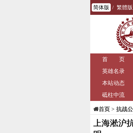
简体版
/
繁體版
首 页
英雄名录
本站动态
砥柱中流
>
抗战公
首页
上海淞沪