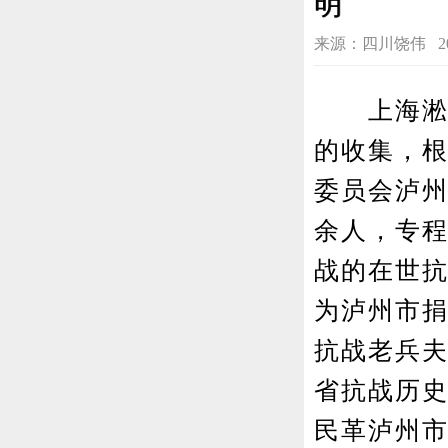
明
来源：四川饶伟 2018-1
上海淞沪
的收集，
委员会泸
余人，专
战的在世
为泸州市捐
抗战老兵
省抗战历
民革泸州