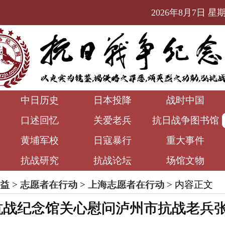
2026年8月7日 星期五
中日历史
日本投降
战时中国
口述回忆
关爱老兵
抗日战争图书馆
黄埔军校
日寇暴行
重大事件
抗战研究
抗战论坛
场馆文物
益
>
志愿者在行动
>
上海志愿者在行动
> 内容正文
抗战纪念馆关心慰问泸州市抗战老兵