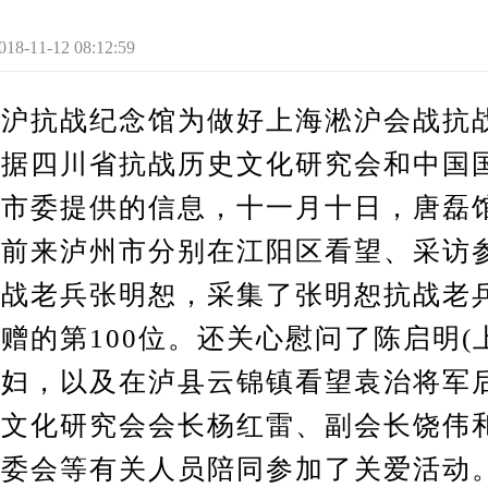
1-12 08:12:59
抗战纪念馆为做好上海淞沪会战抗
根据四川省抗战历史文化研究会和中国
州市委提供的信息，十一月十日，唐磊
程前来泸州市分别在江阳区看望、采访
抗战老兵张明恕，采集了张明恕抗战老
赠的第100位。还关心慰问了陈启明(
夫妇，以及在泸县云锦镇看望袁治将军
史文化研究会会长杨红雷、副会长饶伟
市委会等有关人员陪同参加了关爱活动