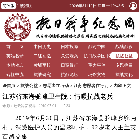
简体版
/
繁體版
2026年8月10日 星期一 12:46:51
首 页
中日历史
日本投降
战时中国
战线战役
抗战公益
英雄名录
口述回忆
关爱老兵
抗日战争图书
本站动态
黄埔军校
日寇暴行
重大事件
馆
专题栏目
砥柱中流
抗战研究
抗战论坛
场馆文物
抗战文化
>
抗战公益
>
志愿者在行动
>
江苏志愿者在行动
> 内容正文
首页
江苏省东海驼峰卫生院：情暖抗战老兵
来源：连云港新视界 2019-07-01 11:45:33
2019年6月30日，江苏省东海县驼峰乡驼南
村，深受医护人员的温馨呵护，92岁老人王兰英
百感交集