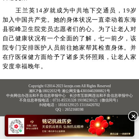
王兰英14岁就成为中共地下交通员，19岁
加入中国共产党。她的身体状况一直牵动着东海
县驼峰卫生院党员志愿者们的心。为了让老人对
自己健康状况有一个全面的了解，七一前夕，该
院专门安排医护人员前往她家帮其检查身体。并
在疗医保健方面给予了诸多关怀照顾，让老人家
安度幸福晚年。
Copyright ©2014-2023 krzzjn.com All Rights Reserved
湘ICP备18022032号 湘公网安备43010402000821号
中央网信办违法和不良信息举报中心
长沙市互联网违法和不良信息举报中心
不良信息举报电话：0731-85531328 19198230121（微信同号）
纠错电话：18182129125 15116420702
QQ：2652168198
✕