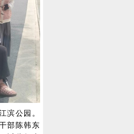
江滨公园。
干部陈韩东