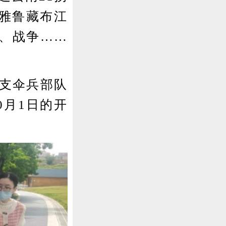
雅鲁藏布江
、战争……
支伞兵部队
0月1日的开