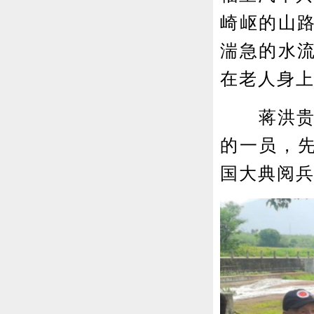
崎岖的山
湍急的水
在老人身
蒋洪贵出
的一员，先
国大典阅