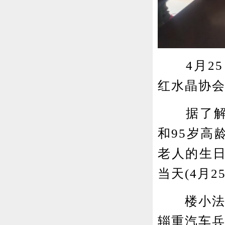
4月25
红水晶协会
据了解，
和95岁高
老人的生
当天(4月
楼小法出生
辎重汽车兵