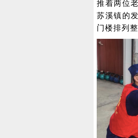
推着两位
苏溪镇的
门楼排列