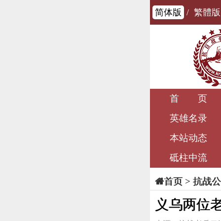
简体版
/
繁體版
首 页
英雄名录
本站动态
砥柱中流
>
抗战公
首页
义乌两位