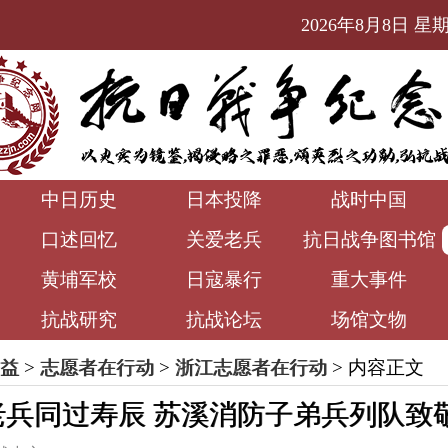
2026年8月8日 星期六
中日历史
日本投降
战时中国
口述回忆
关爱老兵
抗日战争图书馆
黄埔军校
日寇暴行
重大事件
抗战研究
抗战论坛
场馆文物
益
>
志愿者在行动
>
浙江志愿者在行动
> 内容正文
老兵同过寿辰 苏溪消防子弟兵列队致