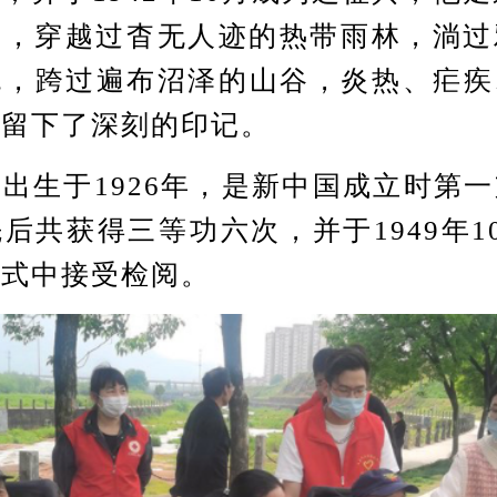
路，穿越过杳无人迹的热带雨林，淌过
流，跨过遍布沼泽的山谷，炎热、疟疾
上留下了深刻的印记。
生于1926年，是新中国成立时第一
后共获得三等功六次，并于1949年1
兵式中接受检阅。