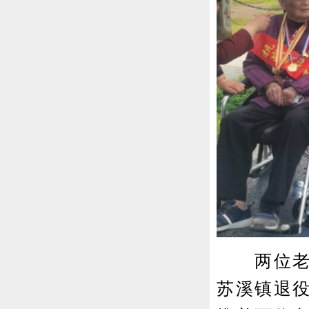
两位老兵
苏溪镇退