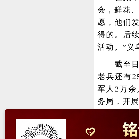
会，鲜花、
愿，他们
得的。后
活动。”义
截至目前
老兵还有2
军人2万
务局，开展