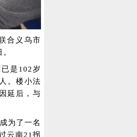
联合义乌市
日。
是102岁
村人。楼小法
因延后，与
，成为了一名
过云南21拐