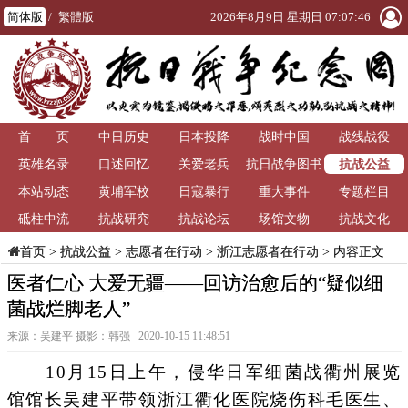
简体版
/
繁體版
2026年8月9日 星期日 07:07:47
首 页
中日历史
日本投降
战时中国
战线战役
抗战公益
英雄名录
口述回忆
关爱老兵
抗日战争图书
本站动态
黄埔军校
日寇暴行
重大事件
馆
专题栏目
砥柱中流
抗战研究
抗战论坛
场馆文物
抗战文化
>
抗战公益
>
志愿者在行动
>
浙江志愿者在行动
> 内容正文
首页
医者仁心 大爱无疆——回访治愈后的“疑似细
菌战烂脚老人”
来源：吴建平 摄影：韩强 2020-10-15 11:48:51
10月15日上午，侵华日军细菌战衢州展览
馆馆长吴建平带领浙江衢化医院烧伤科毛医生、