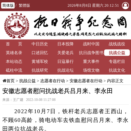
简体版
/
繁體版
2026年8月8日 星期六 20:12:52
首 页
中日历史
日本投降
战时中国
战线战役
抗战公益
英雄名录
口述回忆
关爱老兵
抗日战争图书
本站动态
黄埔军校
日寇暴行
重大事件
馆
专题栏目
砥柱中流
抗战研究
抗战论坛
场馆文物
抗战文化
>
抗战公益
>
志愿者在行动
>
安徽志愿者在行动
> 内容正文
首页
安徽志愿者慰问抗战老兵吕月来、李永田
来源：王广建 2022-10-08 11:27:08
2022年10月7日，铁杆老兵志愿者王西山，
不顾60高龄，骑电动车去铁血慰问吕月来、李永
田两位抗战老兵。