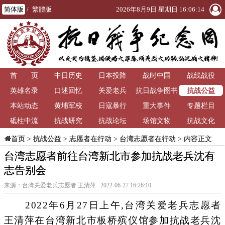
简体版
/
繁體版
2026年8月9日 星期日 16:06:15
首 页
中日历史
日本投降
战时中国
战线战役
抗战公益
英雄名录
口述回忆
关爱老兵
抗日战争图书
本站动态
黄埔军校
日寇暴行
重大事件
馆
专题栏目
砥柱中流
抗战研究
抗战论坛
场馆文物
抗战文化
>
抗战公益
>
志愿者在行动
>
台湾志愿者在行动
> 内容正文
首页
台湾志愿者前往台湾新北市参加抗战老兵沈有
志告别会
来源：台湾关爱老兵志愿者 王清萍 2022-06-27 16:26:10
2022年6月27日上午,台湾关爱老兵志愿者
王清萍在台湾新北市板桥殡仪馆参加抗战老兵沈