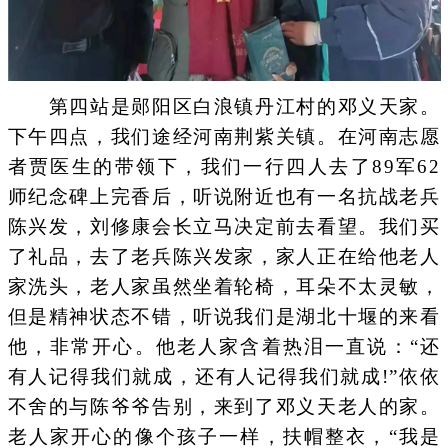
第四站是郧阳区白浪镇丹江村的邓义天家。
下午四点，我们途经河南荆紫关镇。在河南志愿
者贾医生的带领下，我们一行四人去了89军62
师纪念碑上完香后，听说附近也有一名抗战老兵
陈兴发，刘修康会长立马决定前去看望。我们买
了礼品，去了老兵陈兴发家，家人正在给他老人
家洗头，老人家虽然坐着轮椅，耳朵不太灵敏，
但是精神状态不错，听说我们是湖北十堰的来看
他，非常开心。他老人家含着热泪一直说：“还
有人记得我们就成，还有人记得我们就成!”依依
不舍的与陈爷爷告别，来到了邓义天老人的家。
老人家开心的像个孩子一样，扶帽整衣，“我是