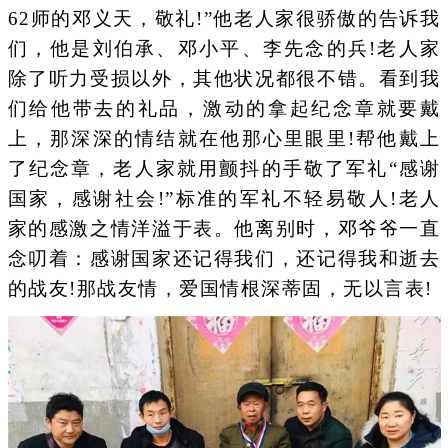
62师的邓义天，敬礼!”他老人家很骄傲的告诉我
们，他是刘伯承、邓小平、李先念的兵!老人家
除了听力受损以外，其他状况都很不错。看到我
们给他带去的礼品，激动的拿起纪念章就要戴
上，那深深的情结就在他那心里眼里!帮他戴上
了纪念章，老人家就用颤抖的手敬了军礼“感谢
国家，感谢社会!”标准的军礼不轻易敬人!老人
家的感激之情洋溢于表。他离别时，邓爷爷一直
念叨着：感谢国家还记得我们，还记得我和逝去
的战友!那战友情，爱国情根深蒂固，无以言表!