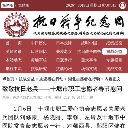
简体版
/
繁體版
2026年8月9日 星期日 07:07:46
首 页
中日历史
日本投降
战时中国
战线战役
抗战公益
英雄名录
口述回忆
关爱老兵
抗日战争图书
本站动态
黄埔军校
日寇暴行
重大事件
馆
专题栏目
砥柱中流
抗战研究
抗战论坛
场馆文物
抗战文化
>
抗战公益
>
志愿者在行动
>
湖北志愿者在行动
> 内容正文
首页
致敬抗日老兵——十堰市职工志愿者春节慰问
来源：关爱抗战老兵在湖北 作者：左玲 2021-02-28 14:14:19
2月6日，十堰市职工爱心协会志愿者关爱老
兵团队刘修康、杨晓丽、李强、左玲及十堰市中
医院常青藤志愿者一行，对郧西县、郧阳区健在