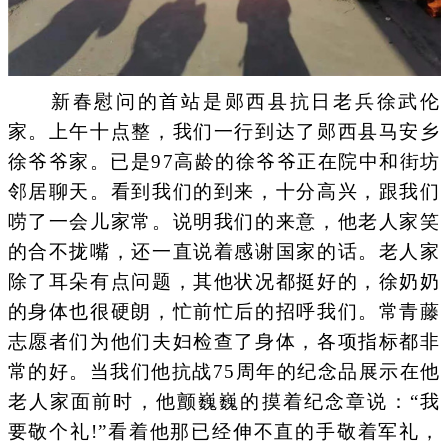
新春慰问的首站是郧西县抗日老兵徐武伦
家。上午十点整，我们一行到达了郧西县马安乡
徐爷爷家。已是97高龄的徐爷爷正在院中和街坊
邻居聊天。看到我们的到来，十分高兴，跟我们
唠了一会儿家常。说明我们的来意，他老人家笑
的合不拢嘴，还一直说着感谢国家的话。老人家
除了耳朵有点问题，其他状况都挺好的，徐奶奶
的身体也很硬朗，忙前忙后的招呼我们。常青藤
志愿者们为他们夫妇检查了身体，各项指标都非
常的好。当我们他抗战75周年的纪念品展示在他
老人家面前时，他颤巍巍的摸着纪念章说：“我
要敬个礼!”看着他那已经伸不直的手敬着军礼，