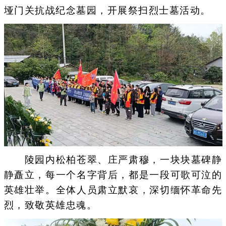
垭门关抗战纪念墓园，开展祭扫烈士墓活动。
陵园内松柏苍翠、庄严肃穆，一块块墓碑静
静矗立，每一个名字背后，都是一段可歌可泣的
英雄壮举。全体人员肃立默哀，深切缅怀革命先
烈，致敬英雄忠魂。