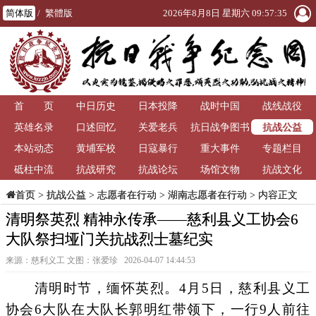
简体版
/
繁體版
2026年8月8日 星期六 09:57:36
首 页
中日历史
日本投降
战时中国
战线战役
抗战公益
英雄名录
口述回忆
关爱老兵
抗日战争图书
本站动态
黄埔军校
日寇暴行
重大事件
馆
专题栏目
砥柱中流
抗战研究
抗战论坛
场馆文物
抗战文化
>
抗战公益
>
志愿者在行动
>
湖南志愿者在行动
> 内容正文
首页
清明祭英烈 精神永传承——慈利县义工协会6
大队祭扫垭门关抗战烈士墓纪实
来源：慈利义工 文图：张爱珍 2026-04-07 14:44:53
清明时节，缅怀英烈。4月5日，慈利县义工
协会6大队在大队长郭明红带领下，一行9人前往