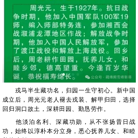
戎马半生藏功名，归园一生守初心。新中国
成立后，周光元老人褪去戎装、解甲归田，选择
回归洞口故土，深耕田园、勤恳劳作。
他淡泊名利、深藏功勋，从不张扬昔日战
功，始终以淳朴本分立身，悉心抚养儿女、和睦