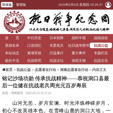
简体版
/
繁體版
2026年8月6日 星期四 19:29:47
首 页
中日历史
日本投降
战时中国
战线战役
抗战公益
英雄名录
口述回忆
关爱老兵
抗日战争图书
本站动态
黄埔军校
日寇暴行
重大事件
馆
专题栏目
砥柱中流
抗战研究
抗战论坛
场馆文物
抗战文化
>
抗战公益
>
志愿者在行动
>
湖南志愿者在行动
> 内容正文
首页
铭记沙场功勋 传承抗战精神——恭祝洞口县最
后一位健在抗战老兵周光元百岁寿辰
来源：雪峰新哥 2026-06-24 10:11:24
山河无恙，岁月安澜。时光淬炼峥嵘岁月，
初心不改英雄本色。在雪峰山麓的洞口大地，一