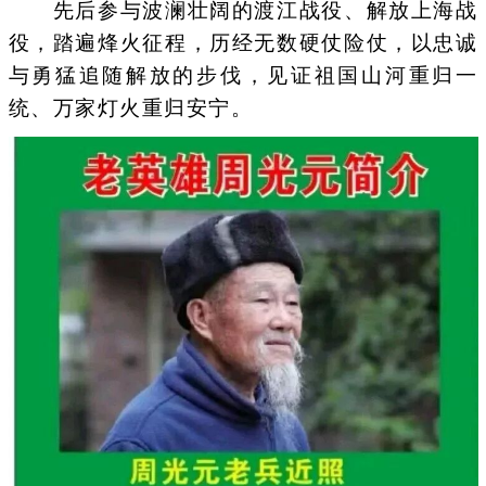
先后参与波澜壮阔的渡江战役、解放上海战
役，踏遍烽火征程，历经无数硬仗险仗，以忠诚
与勇猛追随解放的步伐，见证祖国山河重归一
统、万家灯火重归安宁。