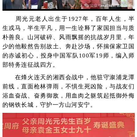
周光元老人出生于1927年，百年人生，半
生戎马，半生平凡，用一生诠释了家国担当与质
朴善良。山河破碎、风雨飘摇的抗战岁月里，年
少的他毅然告别故土、奔赴沙场，怀揣保家卫国
的赤诚初心，投身中国军队100军19师，编入师
部特务连征战四方。
在烽火连天的湘西会战中，他驻守溆浦龙潭
前线，直面枪林弹雨，不惧生死凶险，与战友们
浴血奋战、奋勇御敌，用血肉之躯筑起抵御外侮
的钢铁长城，守护一方山河安宁。