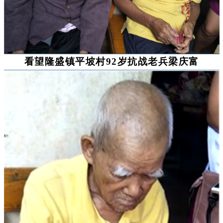
看望隆盛镇平坡村92岁抗战老兵梁庆富