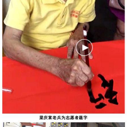
梁庆富老兵为志愿者题字