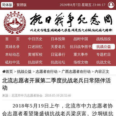
简体版
/
繁體版
2026年8月7日 星期五 23:06:18
首 页
中日历史
日本投降
战时中国
战线战役
抗战公益
英雄名录
口述回忆
关爱老兵
抗日战争图书
本站动态
黄埔军校
日寇暴行
重大事件
馆
专题栏目
砥柱中流
抗战研究
抗战论坛
场馆文物
抗战文化
>
抗战公益
>
志愿者在行动
>
广西志愿者在行动
> 内容正文
首页
北流志愿者开展第二季度抗战老兵日常陪伴活
动
来源：北流市中力志愿者协会 2018-05-19 20:32:46
2018年5月19日上午，北流市中力志愿者协
会志愿者看望隆盛镇抗战老兵梁庆富、沙垌镇抗