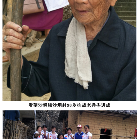
看望沙垌镇沙垌村98岁抗战老兵岑进成