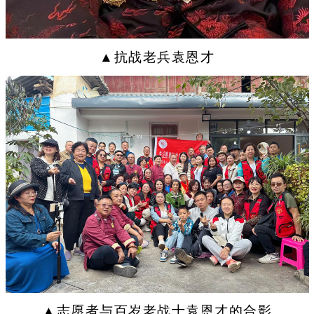
▲抗战老兵袁恩才
▲志愿者与百岁老战士袁恩才的合影