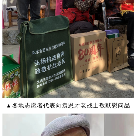
▲各地志愿者代表向袁恩才老战士敬献慰问品