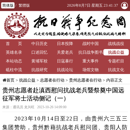
简体版
/
繁體版
2026年8月7日 星期五 23:41:39
首 页
中日历史
日本投降
战时中国
战线战役
抗战公益
英雄名录
口述回忆
关爱老兵
抗日战争图书
本站动态
黄埔军校
日寇暴行
重大事件
馆
专题栏目
砥柱中流
抗战研究
抗战论坛
场馆文物
抗战文化
>
抗战公益
>
志愿者在行动
>
贵州志愿者在行动
> 内容正文
首页
贵州志愿者赴滇西慰问抗战老兵暨祭奠中国远
征军将士活动侧记（一）
来源：通讯员 龙兴旺 2023-10-26 14:09:00
2023年10月14日至22日，由贵州六三五三
集团赞助，贵州黔藉抗战老兵慰问团、贵阳人防