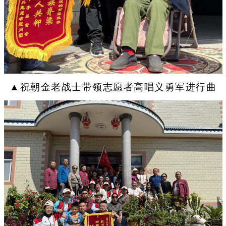
▲祝朝金老战士带领志愿者高唱义勇军进行曲