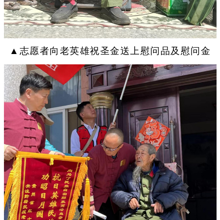
▲志愿者向老英雄祝圣金送上慰问品及慰问金