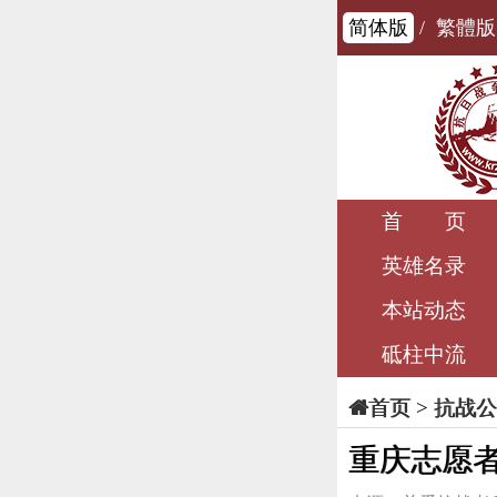
简体版
/
繁體版
首 页
英雄名录
本站动态
砥柱中流
>
抗战公
首页
重庆志愿