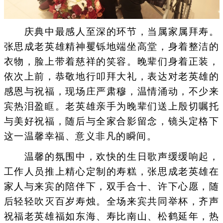
庆典中最感人至深的环节，当属家属拜寿。
张思成老英雄精神矍铄地端坐高堂，身着整洁的
衣物，脸上带着慈祥的笑容。晚辈们身着正装，
依次上前，恭敬地行叩拜大礼，表达对老英雄的
感恩与祝福，现场庄严肃穆，温情涌动，不少来
宾热泪盈眶。老英雄亲手为晚辈们送上殷切嘱托
与美好祝福，随后与全家合影留念，镜头定格下
这一温馨幸福、意义非凡的瞬间。
温馨的氛围中，欢快的生日歌声缓缓响起，
工作人员推上精心定制的寿糕，张思成老英雄在
家人与来宾的陪伴下，双手合十、许下心愿，随
后轻轻吹灭百岁寿烛。全场来宾共同举杯，齐声
祝福老英雄福如东海、寿比南山、松鹤延年，热