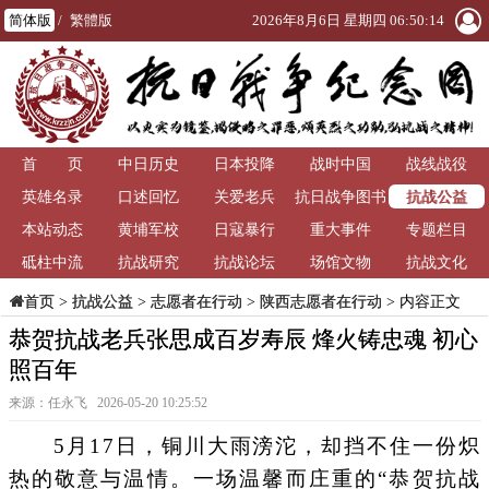
简体版
/
繁體版
2026年8月6日 星期四 06:50:15
首 页
中日历史
日本投降
战时中国
战线战役
抗战公益
英雄名录
口述回忆
关爱老兵
抗日战争图书
本站动态
黄埔军校
日寇暴行
重大事件
馆
专题栏目
砥柱中流
抗战研究
抗战论坛
场馆文物
抗战文化
>
抗战公益
>
志愿者在行动
>
陕西志愿者在行动
> 内容正文
首页
恭贺抗战老兵张思成百岁寿辰 烽火铸忠魂 初心
照百年
来源：任永飞 2026-05-20 10:25:52
5月17日，铜川大雨滂沱，却挡不住一份炽
热的敬意与温情。一场温馨而庄重的“恭贺抗战