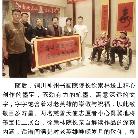
随后，铜川神州书画院院长徐崇林送上精心
创作的墨宝，苍劲有力的笔墨、寓意深远的文
字，字字饱含着对老英雄的崇敬与祝福，以此致
敬百岁寿星。两名慈善天使志愿者小心翼翼地将
墨宝抬上展台，徐崇林院长亲自解读作品的深刻
内涵，话语间满是对老英雄峥嵘岁月的敬仰，每