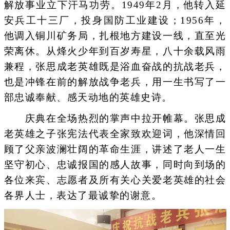
解放事业立下汗马功劳。1949年2月，他转入延
安兵工十三厂，投身国防工业建设；1956年，
他调入铜川矿务局，扎根地方建设一线，直至光
荣离休。从烽火少年到百岁寿星，八十余载风雨
兼程，张思成老英雄既是浴血奋战的抗战老兵，
也是冲锋在前的解放战争老兵，用一生书写了一
部忠诚奉献、感天动地的英雄史诗。
庆典在全场热烈的掌声中拉开帷幕。张思成
老英雄之子张宪法代表全家致欢迎词，他深情回
顾了父亲波澜壮阔的革命生涯，讲述了老人一生
坚守初心、忠诚报国的感人故事，同时向到场的
各位来宾、志愿者及所有关心关爱老英雄的社会
各界人士，表达了最诚挚的谢意。