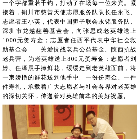
一个字都重若千钧，打动了在场每一位来宾。紧
接着，铜川市慈善天使志愿服务队队长任永飞、
志愿者王小英，代表中国狮子联会永铭服务队、
深圳市龙越慈善基金会，向张思成老英雄送上
1000元贺寿金；志愿者任西平代表中华社会救
助基金会——关爱抗战老兵公益基金、陕西抗战
老兵营，为老英雄送上800元贺寿金；志愿者刘
婷、任泽辰手捧鲜花，缓缓走到老英雄面前，将
一束娇艳的鲜花送到他手中。一份份寿金、一件
件寿礼，承载着广大志愿者与社会各界对老英雄
的深切关怀，传递着对英雄前辈的美好祝愿。