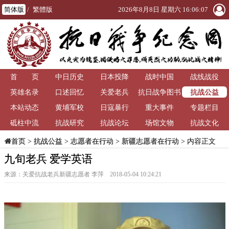
简体版
/
繁體版
2026年8月8日 星期六 16:06:08
首 页
中日历史
日本投降
战时中国
战线战役
抗战公益
英雄名录
口述回忆
关爱老兵
抗日战争图书
本站动态
黄埔军校
日寇暴行
重大事件
馆
专题栏目
砥柱中流
抗战研究
抗战论坛
场馆文物
抗战文化
>
抗战公益
>
志愿者在行动
>
新疆志愿者在行动
> 内容正文
首页
九旬老兵 爱学英语
来源：关爱抗战老兵新疆志愿者 李萍 2018-05-04 10:24:21