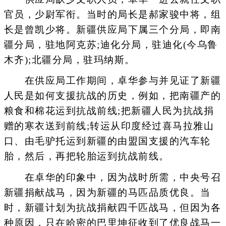
官员，少尉军衔。当时的局长是郝家骏中将，组
长是曾凯少将。新疆供应局下属三个分局，即南
疆分局，驻地阿克苏;迪化分局，驻迪化(今乌鲁
木齐);北疆分局，驻玛纳斯。
在供应局工作期间，卓华参与并见证了新疆
人民是如何支援抗战的历史，例如，把南疆产的
粮食和棉花运到抗战前线;把新疆人民为抗战捐
赠的寒衣送到前线;转运从印度经过喜马拉雅山
口、由毛驴托运到新疆的由盟国支援的汽车轮
胎，然后，再把轮胎运到抗战前线。
在卓华的印象中，因为战时所需，中央号召
新疆捐献战马，因为新疆的马匹品质优良。当
时，新疆计划为抗战捐献四千匹战马，但因为各
种原因，只在哈密的巴里坤征收到了优良战马一