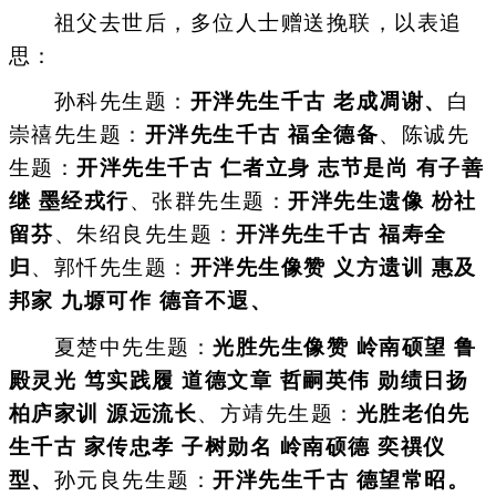
祖父去世后，多位人士赠送挽联，以表追
思：
孙科先生题：
开泮先生千古 老成凋谢、
白
崇禧先生题：
开泮先生千古 福全德备
、陈诚先
生题：
开泮先生千古 仁者立身 志节是尚 有子善
继 墨经戎行
、张群先生题：
开泮先生遗像 枌社
留芬
、朱绍良先生题：
开泮先生千古 福寿全
归
、郭忏先生题：
开泮先生像赞 义方遗训 惠及
邦家 九塬可作 德音不遐、
夏楚中先生题：
光胜先生像赞 岭南硕望 鲁
殿灵光 笃实践履 道德文章 哲嗣英伟 勋绩日扬
柏庐家训 源远流长
、方靖先生题：
光胜老伯先
生千古 家传忠孝 子树勋名 岭南硕德 奕禩仪
型、
孙元良先生题：
开泮先生千古 德望常昭。