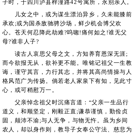
子时，于四川泸县梓潼路42号寓所，永别亲人。
儿女之中，或为谋生漂泊异乡，久未能膝前
承欢;或为国杀敌驰骋沙场，鲜少机会博父欢
心。苍天何忍降此劫难?呜唿!痛何如之!谁无父
母?谁非人子?
读古人哀思父母之文，方知养育恩深无涯;
而今欲报无从，欲补更不能。唯铭记祖父一生教
诲，谨守其言，力行其志，并将其高尚情操与人
格风范广为传扬。倘若老人家泉下有知，见此寸
心，或可稍慰万一。
父亲悼念祖父时沉痛言道：“父亲一生品行
道义，和顺坚定，刚毅正直;谦恭谨慎，勤俭贞
固，颠沛不渝;与人无争，与物无忤。虽为乡间
农人，却以身作则，教导子女奉公守法、慈悲为