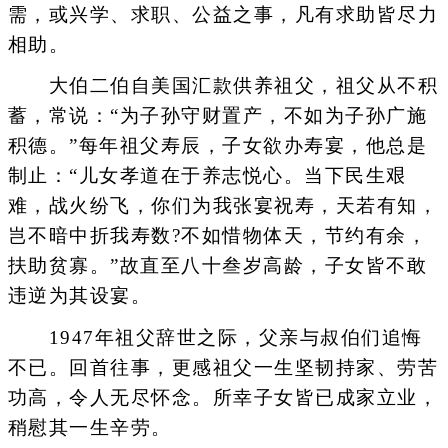
需，或兴学、求职、公益之事，凡有求助皆尽力
相助。
大伯二伯自美国汇款供养祖父，祖父从不积
蓄，常说：“为子孙守财置产，不如为子孙广施
积德。”每年祖父寿辰，子女欲办寿宴，他总是
制止：“儿女孝道在于养志悦心。当下民生艰
难，战火纷飞，你们为我张宴祝寿，天若有知，
岂不暗中折我寿数?不如惜物体天，节约有余，
扶助贫寡。”故直至八十叁岁高龄，子女皆不敢
违逆为其设宴。
1947年祖父辞世之际，父亲与叔伯们追悔
不已。回首往事，更感祖父一生坚韧持家、劳苦
功高，令人无尽怀念。所幸子女皆已成家立业，
稍慰其一生辛劳。