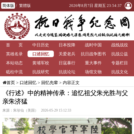
简体版
/
繁體版
2026年8月7日 星期五 23:54:38
首 页
中日历史
日本投降
战时中国
战线战役
口述回忆
英雄名录
关爱老兵
抗日战争图书
抗战公益
本站动态
黄埔军校
日寇暴行
重大事件
馆
专题栏目
砥柱中流
抗战研究
抗战论坛
场馆文物
抗战文化
>
口述回忆
>
回忆先辈
> 内容正文
首页
《行述》中的精神传承：追忆祖父朱光胜与父
亲朱济猛
来源：朱珍仙（美国） 2026-05-29 15:12:33