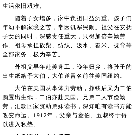
生活依旧艰难。
随着子女增多，家中负担日益沉重。孩子们
年幼不解家境之苦，常因饥寒哭闹。祖父在安抚
子女的同时，深感责任重大，只得加倍辛勤劳
作。祖母承担砍柴、纺织、汲水、舂米、抚育等
全部家务，极为辛苦。
外祖父早年赴美务工，晚年归乡，将孙子的
出生纸给予大伯，大伯遂冒名前往美国纽约。
大伯在美国从事体力劳动，挣钱后又为二伯
购置出生纸，二伯亦赴美国。兄弟二人节俭勤
劳，汇款回家资助弟妹读书，深知唯有读书方能
改变命运。1912年，父亲与叁伯、五叔终于得
以进入私塾。