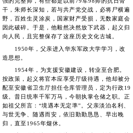
强的完整师，有些都是以前79军98师的抗日骨
干，朱师长深知，若与共产党交战，必将尸横遍
野，百姓生灵涂炭，国家财产受损，无数家庭会
因此破碎。于是，他毅然决然放下武器，起义归
向人民，且完整保存了这座历史文化古城。
1950年，父亲进入华东军政大学学习，改
造思想。
1954年，为支援安徽建设，转业至合肥。
按政策，起义将官本应享受厅级待遇，他却被分
配至安徽省卫生厅担任仓库管理员，定为行政19
级。昔日统率千军万马，今朝执掌仓储之职。正
如祖父所言：“境遇本无定準”。父亲淡泊名利、
与世无争、随遇而安，依旧勤勤恳恳、早出晚
归，直至1965年煺休。