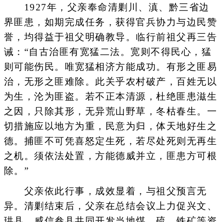
1927年，父亲奉命清剿川、滇、黔三省边
界匪患，如期完成任务，获得官兵协力与边民赞
誉，均得益于祖父明确教导。临行前祖父再三告
诫：“自古治匪有宽猛二法。宽则不得民心，猛
则可能伤民。唯宽猛相济方能成功。有形之匪易
治，无形之匪难除。此关乎农村破产，百姓无以
为生，沦为匪盗。若不正本清源，杜绝匪患滋生
之因，只除其形，无异荒山野草，冬枯春生。一
切措施应以地方为重，民意为归，体天地好生之
德。捕匪不可凭喜怒定生死，若尽处死则无再生
之机。须依法处置，方能德威并立，匪患方可根
除。”
父亲依此行事，成效显着，与祖父预言无
异。清剿结束后，父亲在总结会议上力促兴文、
珙县、威信叁县共同开发当地煤、硫、铁矿等资