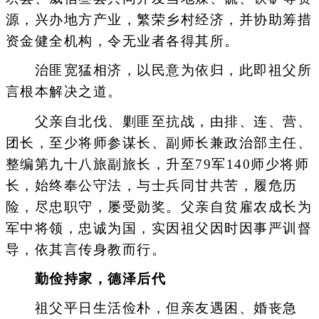
源，兴办地方产业，繁荣乡村经济，并协助筹措
资金健全机构，令无业者各得其所。
治匪宽猛相济，以民意为依归，此即祖父所
言根本解决之道。
父亲自北伐、剿匪至抗战，由排、连、营、
团长，至少将师参谋长、副师长兼政治部主任、
整编第九十八旅副旅长，升至79军140师少将师
长，始终奉公守法，与士兵同甘共苦，履危历
险，尽忠职守，屡受勋奖。父亲自贫雇农成长为
军中将领，忠诚为国，实因祖父因时因事严训督
导，依其言传身教而行。
勤俭持家，德泽后代
祖父平日生活俭朴，但亲友遇困、婚丧急