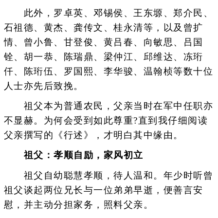
此外，罗卓英、邓锡侯、王东塬、郑介民、
石祖德、黄杰、龚传文、桂永清等，以及曾扩
情、曾小鲁、甘登俊、黄吕春、向敏思、吕国
铨、胡一恭、陈瑞鼎、梁仲江、邱维达、冻珩
仟、陈珩伍、罗国熙、李华骏、温翰桢等数十位
人士亦先后致挽。
祖父本为普通农民，父亲当时在军中任职亦
不显赫。为何会受到如此尊重?直到我仔细阅读
父亲撰写的《行述》，才明白其中缘由。
祖父：孝顺自励，家风初立
祖父自幼聪慧孝顺，待人温和。年少时听曾
祖父谈起两位兄长与一位弟弟早逝，便善言安
慰，并主动分担家务，照料父亲。