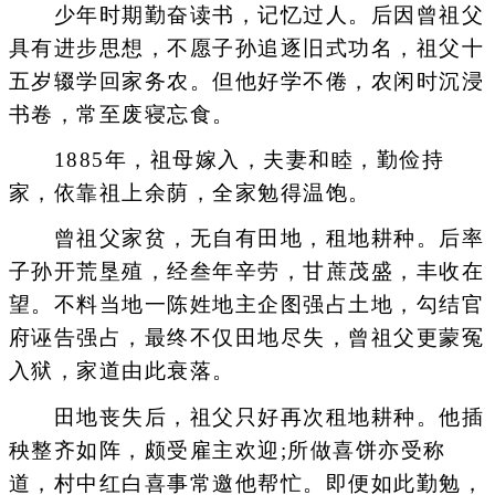
少年时期勤奋读书，记忆过人。后因曾祖父
具有进步思想，不愿子孙追逐旧式功名，祖父十
五岁辍学回家务农。但他好学不倦，农闲时沉浸
书卷，常至废寝忘食。
1885年，祖母嫁入，夫妻和睦，勤俭持
家，依靠祖上余荫，全家勉得温饱。
曾祖父家贫，无自有田地，租地耕种。后率
子孙开荒垦殖，经叁年辛劳，甘蔗茂盛，丰收在
望。不料当地一陈姓地主企图强占土地，勾结官
府诬告强占，最终不仅田地尽失，曾祖父更蒙冤
入狱，家道由此衰落。
田地丧失后，祖父只好再次租地耕种。他插
秧整齐如阵，颇受雇主欢迎;所做喜饼亦受称
道，村中红白喜事常邀他帮忙。即便如此勤勉，