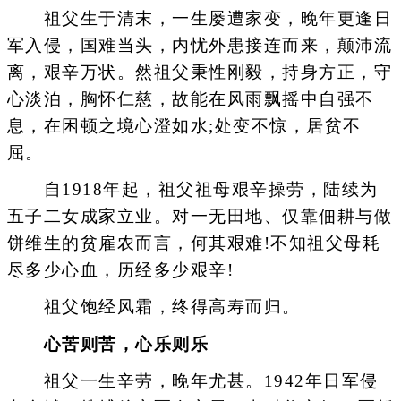
祖父生于清末，一生屡遭家变，晚年更逢日
军入侵，国难当头，内忧外患接连而来，颠沛流
离，艰辛万状。然祖父秉性刚毅，持身方正，守
心淡泊，胸怀仁慈，故能在风雨飘摇中自强不
息，在困顿之境心澄如水;处变不惊，居贫不
屈。
自1918年起，祖父祖母艰辛操劳，陆续为
五子二女成家立业。对一无田地、仅靠佃耕与做
饼维生的贫雇农而言，何其艰难!不知祖父母耗
尽多少心血，历经多少艰辛!
祖父饱经风霜，终得高寿而归。
心苦则苦，心乐则乐
祖父一生辛劳，晚年尤甚。1942年日军侵