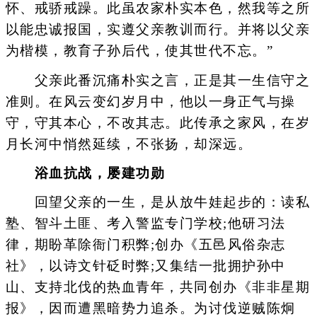
怀、戒骄戒躁。此虽农家朴实本色，然我等之所
以能忠诚报国，实遵父亲教训而行。并将以父亲
为楷模，教育子孙后代，使其世代不忘。”
父亲此番沉痛朴实之言，正是其一生信守之
准则。在风云变幻岁月中，他以一身正气与操
守，守其本心，不改其志。此传承之家风，在岁
月长河中悄然延续，不张扬，却深远。
浴血抗战，屡建功勋
回望父亲的一生，是从放牛娃起步的：读私
塾、智斗土匪、考入警监专门学校;他研习法
律，期盼革除衙门积弊;创办《五邑风俗杂志
社》，以诗文针砭时弊;又集结一批拥护孙中
山、支持北伐的热血青年，共同创办《非非星期
报》，因而遭黑暗势力追杀。为讨伐逆贼陈炯