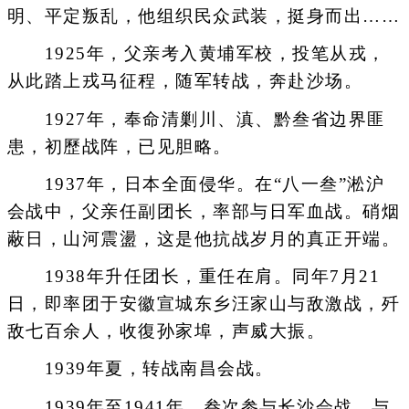
明、平定叛乱，他组织民众武装，挺身而出……
1925年，父亲考入黄埔军校，投笔从戎，
从此踏上戎马征程，随军转战，奔赴沙场。
1927年，奉命清剿川、滇、黔叁省边界匪
患，初歷战阵，已见胆略。
1937年，日本全面侵华。在“八一叁”淞沪
会战中，父亲任副团长，率部与日军血战。硝烟
蔽日，山河震盪，这是他抗战岁月的真正开端。
1938年升任团长，重任在肩。同年7月21
日，即率团于安徽宣城东乡汪家山与敌激战，歼
敌七百余人，收復孙家埠，声威大振。
1939年夏，转战南昌会战。
1939年至1941年，叁次参与长沙会战，与