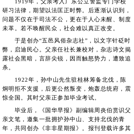
1919年，父亲考入广东公立警监专门学校
研习法律，期望以法匡正时弊。后逐渐认识到，
问题不仅在于司法不公，更在于人心未醒、制度
未革。若不唤醒民众，社会难以真正改变。
于是创办“五邑风俗杂志社”，以文字针砭时
弊，启迪民心。父亲任社长兼校对，杂志诗文揭
露社会黑暗，言辞尖锐，因而触怒势力，遭致追
杀。
1922年，孙中山先生驻桂林筹备北伐，陈
炯明拒不支援，后更公然叛变，炮轰总统府，震
惊全国。其时父亲正参加毕业考试。
毕业后，《国华早报》副编辑周炎伯赏识父
亲文笔，邀集一批拥护孙中山、支持北伐的青
年，共同创办《非非星期报》。报刊登载许多其