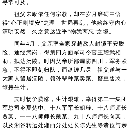
寻常可及。
祖父未皈依任何宗教，却在岁月磨砺中悟
得“心正则境安”之理。世局再乱，他始终守内心
清明安然，久之竟达近乎“物我两忘”之境。
同年4月，父亲率全家穿越敌人封锁平安脱
险。途经武岗，得第四方面军司令官王耀武相
助，抵达沅陵。时因父亲所部调防四川，军务紧
急，不得不即刻归队，而盘缠几尽。祖父遂与一
大家人留居沅陵，领孙辈种菜卖菜、磨豆售浆，
维持生计。
其时物价腾涨，生计艰难，幸得第二十集团
军总司令夏楚中、十八军军长胡琏、十八师师长
贾某、一一八师师长戴某、九十八师师长向某，
以及湘谷转运处湘西分处处长陈先生等诸位与亲