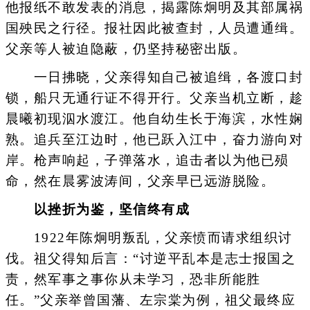
他报纸不敢发表的消息，揭露陈炯明及其部属祸
国殃民之行径。报社因此被查封，人员遭通缉。
父亲等人被迫隐蔽，仍坚持秘密出版。
一日拂晓，父亲得知自己被追缉，各渡口封
锁，船只无通行证不得开行。父亲当机立断，趁
晨曦初现泅水渡江。他自幼生长于海滨，水性娴
熟。追兵至江边时，他已跃入江中，奋力游向对
岸。枪声响起，子弹落水，追击者以为他已殒
命，然在晨雾波涛间，父亲早已远游脱险。
以挫折为鉴，坚信终有成
1922年陈炯明叛乱，父亲愤而请求组织讨
伐。祖父得知后言：“讨逆平乱本是志士报国之
责，然军事之事你从未学习，恐非所能胜
任。”父亲举曾国藩、左宗棠为例，祖父最终应