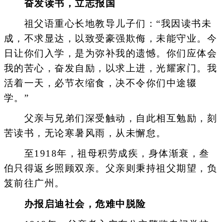
奋发读书，立志报国
祖父语重心长地教导儿子们：“我因读书未
成，不求显达，以致受豪强欺侮，未能守业。今
日让你们入学，是为弥补我的遗憾。你们应体会
我的苦心，奋发自励，以求上进，光耀家门。我
活着一天，必节衣缩食，决不令你们中途辍
学。”
父亲与兄弟们深受触动，自此相互勉励，刻
苦读书，无论寒暑风雨，从未懈怠。
至1918年，祖母积劳成疾，身体渐衰，叁
伯只得返乡照顾双亲。父亲则秉持祖父期望，负
笈前往广州。
办报启迪社会，危难中脱险