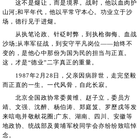
这不是煺让，而是境界。战时，他以血肉护
山河;和平年代，他以平常守本心。功业立于沙
场，德行见于进煺。
从执笔论政、针砭时弊，到执枪御侮、血战
沙场;从率军征战，到安守平凡岗位——始终不
变的，是他心中那份为国为民的担当与正直。
这，才是“德业”二字真正的重量。
1987年2月28日，父亲因病辞世，走完坚毅
而正直的一生。一代风骨，自此长寂。
北京全国政协常委黄维、赵子立，委员方
靖、文强、沈醉、杨伯涛、郑庭笈、罗歷戌等发
来唁电并敬献花圈;广东、湖南、四川、安徽等
地政协、统战部及黄埔军校同学会亦纷纷致唁悼
念。