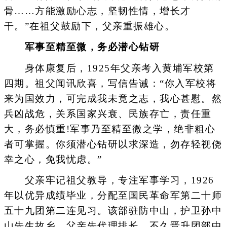
骨……方能激励心志，坚韧性情，增长才
干。”在祖父鼓励下，父亲重振雄心。
军事至精至微，务必潜心钻研
身体康复后，1925年父亲考入黄埔军校第
四期。祖父闻讯欣喜，写信告诫：“你入军校将
来为国效力，可完成我未竟之志，我心甚慰。然
兵凶战危，关系国家兴衰、民族存亡，责任重
大，务必慎重!军事乃至精至微之学，绝非粗心
者可掌握。你须潜心钻研以求深造，勿存轻视侥
幸之心，免我忧虑。”
父亲牢记祖父教导，专注军事学习，1926
年以优异成绩毕业，分配至国民革命军第二十师
五十九团第二连见习。该部驻防中山，护卫孙中
山先生故乡。父亲先代理排长，不久晋升团部中