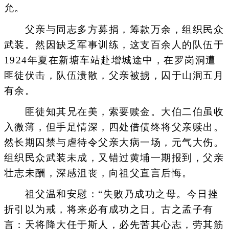
允。
父亲与同志多方募捐，筹款万余，组织民众
武装。然因缺乏军事训练，这支百余人的队伍于
1924年夏在新塘车站赴增城途中，在罗岗洞遭
匪徒伏击，队伍溃散，父亲被掳，囚于山洞五月
有余。
匪徒知其兄在美，索要赎金。大伯二伯虽收
入微薄，但手足情深，四处借债终将父亲赎出。
然长期囚禁与虐待令父亲大病一场，元气大伤。
组织民众武装未成，又错过黄埔一期报到，父亲
壮志未酬，深感沮丧，向祖父直言后悔。
祖父温和安慰：“失败乃成功之母。今日挫
折引以为戒，将来必有成功之日。古之孟子有
言：天将降大任于斯人，必先苦其心志，劳其筋