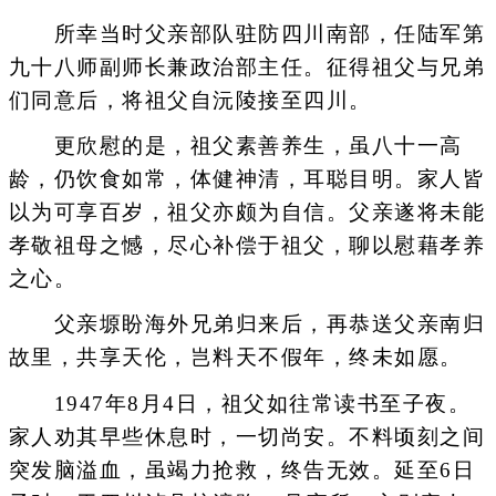
所幸当时父亲部队驻防四川南部，任陆军第
九十八师副师长兼政治部主任。征得祖父与兄弟
们同意后，将祖父自沅陵接至四川。
更欣慰的是，祖父素善养生，虽八十一高
龄，仍饮食如常，体健神清，耳聪目明。家人皆
以为可享百岁，祖父亦颇为自信。父亲遂将未能
孝敬祖母之憾，尽心补偿于祖父，聊以慰藉孝养
之心。
父亲塬盼海外兄弟归来后，再恭送父亲南归
故里，共享天伦，岂料天不假年，终未如愿。
1947年8月4日，祖父如往常读书至子夜。
家人劝其早些休息时，一切尚安。不料顷刻之间
突发脑溢血，虽竭力抢救，终告无效。延至6日