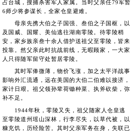
占台城，搜捕杀害军人家属。当时父亲任79军暂
6师少将参谋长，全家仓皇避难。
母亲先携大伯之子国强、叁伯之子国枢，以
及国威、国耀、美仙逃往湖南零陵。待零陵稍
安，家乡族亲叁十余人借护送祖父至零陵，皆来
投靠。然父亲此时抗战前线，无暇顾家，一大家
人只得随军留守处暂居零陵。
其时军俸微薄，物价飞涨，加之太平洋战事
影响外汇流通，远在美国的大伯二伯难以接济，
家计日艰。祖父领孙辈荷锄种菜、执斧砍柴，弥
补不足。
1944年秋，零陵又失，祖父随家人仓皇逃
至零陵道州瑶山深林，行李尽失，以草代被，以
糠充饥，历经险苦。其时父亲军务在身，失联已