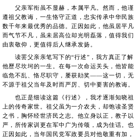
父亲军衔虽不显赫，本属平凡。然而，他谨
遵祖父教诲，一生恪守正道，忠实传承中华民族
数千年来最优秀的品德。正因如此，他虽居平凡
而气节不凡，虽未居高位却光明磊落，值得我们
由衷敬仰，更值得后人继承发扬。
读罢父亲亲笔写下的“行述”，我方真正了解
他歷尽坎坷的一生。在每一次命运关头，他皆能
临危不乱、恪尽职守，屡获勛奖——这一切，无
不源于祖父当年及时而严厉、切中要害的教诲。
也正是细读这篇《行述》，我才逐渐知晓祖
上的传奇家世。祖父虽为一介农夫，却饱读圣贤
之书，胸怀经世济民之志。他立身以正，教子以
严，所传家训更在军中广为传颂，成为佳话。也
正因如此，当年国民党军政要员对他敬重有加，