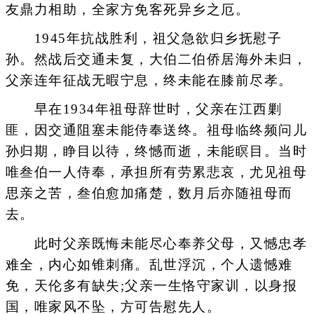
友鼎力相助，全家方免客死异乡之厄。
1945年抗战胜利，祖父急欲归乡抚慰子
孙。然战后交通未复，大伯二伯侨居海外未归，
父亲连年征战无暇宁息，终未能在膝前尽孝。
早在1934年祖母辞世时，父亲在江西剿
匪，因交通阻塞未能侍奉送终。祖母临终频问儿
孙归期，睁目以待，终憾而逝，未能瞑目。当时
唯叁伯一人侍奉，承担所有劳累悲哀，尤见祖母
思亲之苦，叁伯愈加痛楚，数月后亦随祖母而
去。
此时父亲既悔未能尽心奉养父母，又憾忠孝
难全，内心如锥刺痛。乱世浮沉，个人遗憾难
免，天伦多有缺失;父亲一生恪守家训，以身报
国，唯家风不坠，方可告慰先人。