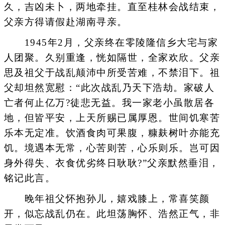
久，吉凶未卜，两地牵挂。直至桂林会战结束，
父亲方得请假赴湖南寻亲。
1945年2月，父亲终在零陵隆信乡大宅与家
人团聚。久别重逢，恍如隔世，全家欢欣。父亲
思及祖父于战乱颠沛中所受苦难，不禁泪下。祖
父却坦然宽慰：“此次战乱乃天下浩劫。家破人
亡者何止亿万?徒悲无益。我一家老小虽散居各
地，但皆平安，上天所赐已属厚恩。世间饥寒苦
乐本无定准。饮酒食肉可果腹，糠麸树叶亦能充
饥。境遇本无常，心苦则苦，心乐则乐。岂可因
身外得失、衣食优劣终日耿耿?”父亲默然垂泪，
铭记此言。
晚年祖父怀抱孙儿，嬉戏膝上，常喜笑颜
开，似忘战乱仍在。此坦荡胸怀、浩然正气，非