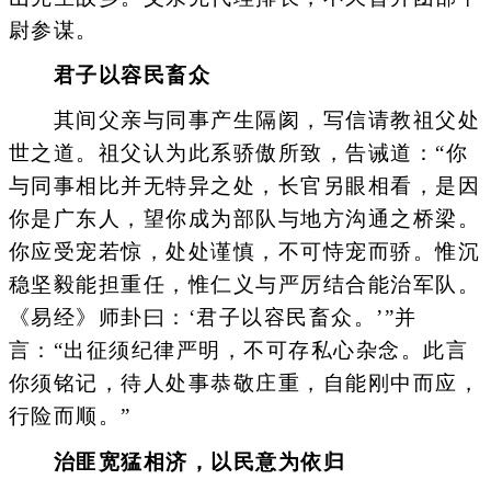
尉参谋。
君子以容民畜众
其间父亲与同事产生隔阂，写信请教祖父处
世之道。祖父认为此系骄傲所致，告诫道：“你
与同事相比并无特异之处，长官另眼相看，是因
你是广东人，望你成为部队与地方沟通之桥梁。
你应受宠若惊，处处谨慎，不可恃宠而骄。惟沉
稳坚毅能担重任，惟仁义与严厉结合能治军队。
《易经》师卦曰：‘君子以容民畜众。’”并
言：“出征须纪律严明，不可存私心杂念。此言
你须铭记，待人处事恭敬庄重，自能刚中而应，
行险而顺。”
治匪宽猛相济，以民意为依归