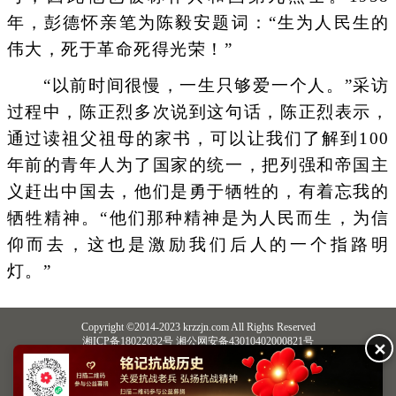
年，彭德怀亲笔为陈毅安题词：“生为人民生的
伟大，死于革命死得光荣！”
“以前时间很慢，一生只够爱一个人。”采访
过程中，陈正烈多次说到这句话，陈正烈表示，
通过读祖父祖母的家书，可以让我们了解到100
年前的青年人为了国家的统一，把列强和帝国主
义赶出中国去，他们是勇于牺牲的，有着忘我的
牺牲精神。“他们那种精神是为人民而生，为信
仰而去，这也是激励我们后人的一个指路明
灯。”
Copyright ©2014-2023 krzzjn.com All Rights Reserved
湘ICP备18022032号 湘公网安备43010402000821号
✕
中央网信办违法和不良信息举报中心
长沙市互联网违法和不良信息举报中心
不良信息举报电话：0731-85531328 19198230121（微信同号）
纠错电话：18182129125 15116420702
QQ：2652168198