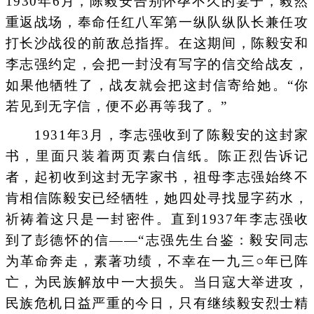
1930年6月，陈毅安告别怀孕不久的妻子，毅然
重返战场，奉命任红八军第一纵队纵队长兼任攻
打长沙战役的前敌总指挥。在这期间，陈毅安和
李志强约定，会把一封没有写字的信交给战友，
如果他牺牲了，战友就会把这封信寄给她。“你
若见到无字信，便不必再等我了。”
1931年3月，李志强收到了陈毅安的这封家
书，里面只装着两页素白信纸。陈正烈告诉记
者，起初收到这封无字家书，祖母李志强始终不
肯相信陈毅安已经牺牲，她四处寻找显字药水，
祈祷着这只是一封密件。直到1937年李志强收
到了彭德怀的信——“志强先生台鉴：毅安同志
为革命奔走，素著功绩，不幸在一九三○年已阵
亡，为民族解放中一大损失。当日寇大举进攻，
民族危机日益严重的今日，只有继续毅安烈士精