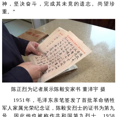
神，坚决奋斗，完成其未竟的遗志。尚望珍
重。”
陈正烈为记者展示陈毅安家书 董泽宇 摄
1951年，毛泽东亲笔签发了首批革命牺牲
军人家属光荣纪念证，陈毅安烈士的证书为第九
号，因此他也被称作共和国第九烈士。1958