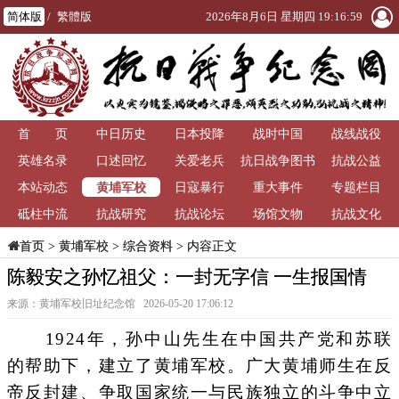
简体版
/
繁體版
2026年8月6日 星期四 19:17:00
首 页
中日历史
日本投降
战时中国
战线战役
英雄名录
口述回忆
关爱老兵
抗日战争图书
抗战公益
黄埔军校
本站动态
日寇暴行
重大事件
馆
专题栏目
砥柱中流
抗战研究
抗战论坛
场馆文物
抗战文化
>
黄埔军校
>
综合资料
> 内容正文
首页
陈毅安之孙忆祖父：一封无字信 一生报国情
来源：黄埔军校旧址纪念馆 2026-05-20 17:06:12
1924年，孙中山先生在中国共产党和苏联
的帮助下，建立了黄埔军校。广大黄埔师生在反
帝反封建、争取国家统一与民族独立的斗争中立