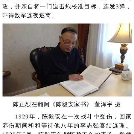
攻，并亲自将一门迫击炮校准目标，连发3弹，
吓得敌军连夜逃离。
陈正烈在翻阅《陈毅安家书》 董泽宇 摄
1929年，陈毅安在一次战斗中受伤，回家
养伤期间和和等待他八年的李志强喜结连理。