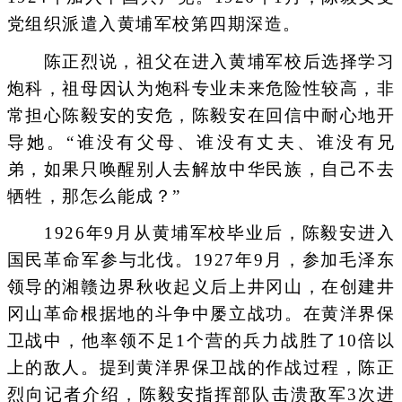
党组织派遣入黄埔军校第四期深造。
陈正烈说，祖父在进入黄埔军校后选择学习
炮科，祖母因认为炮科专业未来危险性较高，非
常担心陈毅安的安危，陈毅安在回信中耐心地开
导她。“谁没有父母、谁没有丈夫、谁没有兄
弟，如果只唤醒别人去解放中华民族，自己不去
牺牲，那怎么能成？”
1926年9月从黄埔军校毕业后，陈毅安进入
国民革命军参与北伐。1927年9月，参加毛泽东
领导的湘赣边界秋收起义后上井冈山，在创建井
冈山革命根据地的斗争中屡立战功。在黄洋界保
卫战中，他率领不足1个营的兵力战胜了10倍以
上的敌人。提到黄洋界保卫战的作战过程，陈正
烈向记者介绍，陈毅安指挥部队击溃敌军3次进