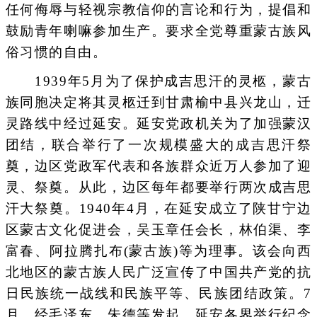
任何侮辱与轻视宗教信仰的言论和行为，提倡和
鼓励青年喇嘛参加生产。要求全党尊重蒙古族风
俗习惯的自由。
1939年5月为了保护成吉思汗的灵柩，蒙古
族同胞决定将其灵柩迁到甘肃榆中县兴龙山，迁
灵路线中经过延安。延安党政机关为了加强蒙汉
团结，联合举行了一次规模盛大的成吉思汗祭
奠，边区党政军代表和各族群众近万人参加了迎
灵、祭奠。从此，边区每年都要举行两次成吉思
汗大祭奠。1940年4月，在延安成立了陕甘宁边
区蒙古文化促进会，吴玉章任会长，林伯渠、李
富春、阿拉腾扎布(蒙古族)等为理事。该会向西
北地区的蒙古族人民广泛宣传了中国共产党的抗
日民族统一战线和民族平等、民族团结政策。7
月，经毛泽东、朱德等发起，延安各界举行纪念