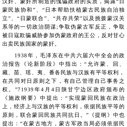
汉奸、蒙奸所制造的傀儡政府的实质，揭露“日
蒙民族协和”、“日本帮助扶植蒙古民族自治独
立”、“日蒙联合”、“共存共荣”以及挑拨蒙汉关
系等的一切政治阴谋;争取伪蒙古军反正，争取
被日寇欺骗威胁参加伪蒙政府的王公，反对甘心
出卖民族国家的蒙奸。
1938年，毛泽东在中共六届六中全会的政
治报告《论新阶段》中指出：“允许蒙、回、
藏、苗、瑶、夷、番各民族与汉族有平等权利，
在共同对日原则之下，有自己管理自己事务之
权。”71939年4月4日陕甘宁边区政府颁布的
《施政纲要》中提出：“实现蒙回民族在政治
上，经济上与汉族的平等权利，依据民族平等的
原则，联合蒙回民族共同抗日。”《提纲》中也
提出：“在蒙古地方，蒙古军政当局必须依据民