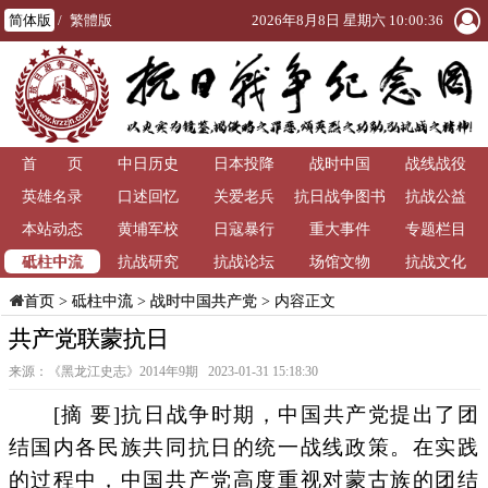
简体版
/
繁體版
2026年8月8日 星期六 10:00:37
首 页
中日历史
日本投降
战时中国
战线战役
英雄名录
口述回忆
关爱老兵
抗日战争图书
抗战公益
本站动态
黄埔军校
日寇暴行
重大事件
馆
专题栏目
砥柱中流
抗战研究
抗战论坛
场馆文物
抗战文化
>
砥柱中流
>
战时中国共产党
> 内容正文
首页
共产党联蒙抗日
来源：《黑龙江史志》2014年9期 2023-01-31 15:18:30
[摘 要]抗日战争时期，中国共产党提出了团
结国内各民族共同抗日的统一战线政策。在实践
的过程中，中国共产党高度重视对蒙古族的团结