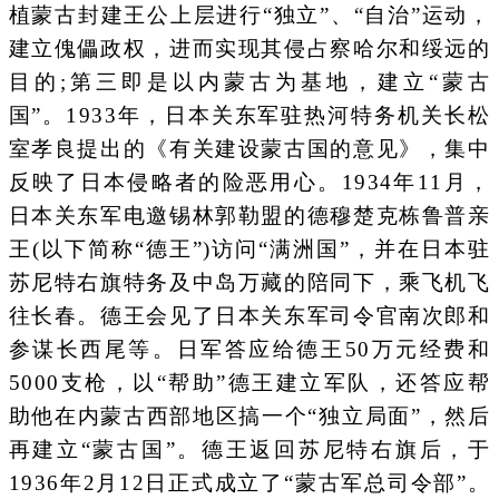
植蒙古封建王公上层进行“独立”、“自治”运动，
建立傀儡政权，进而实现其侵占察哈尔和绥远的
目的;第三即是以内蒙古为基地，建立“蒙古
国”。1933年，日本关东军驻热河特务机关长松
室孝良提出的《有关建设蒙古国的意见》，集中
反映了日本侵略者的险恶用心。1934年11月，
日本关东军电邀锡林郭勒盟的德穆楚克栋鲁普亲
王(以下简称“德王”)访问“满洲国”，并在日本驻
苏尼特右旗特务及中岛万藏的陪同下，乘飞机飞
往长春。德王会见了日本关东军司令官南次郎和
参谋长西尾等。日军答应给德王50万元经费和
5000支枪，以“帮助”德王建立军队，还答应帮
助他在内蒙古西部地区搞一个“独立局面”，然后
再建立“蒙古国”。德王返回苏尼特右旗后，于
1936年2月12日正式成立了“蒙古军总司令部”。