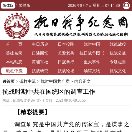
简体版
/
繁體版
2026年8月7日 星期五 07:14:37
首 页
中日历史
日本投降
战时中国
战线战役
英雄名录
口述回忆
关爱老兵
抗日战争图书
抗战公益
本站动态
黄埔军校
日寇暴行
重大事件
馆
专题栏目
砥柱中流
抗战研究
抗战论坛
场馆文物
抗战文化
>
砥柱中流
>
战时中国共产党
> 内容正文
首页
抗战时期中共在国统区的调查工作
来源：团结报文史e家 文/ 丁英顺 2023-09-06 09:05:55
【精彩提要】
调查研究是中国共产党的传家宝，是谋事之