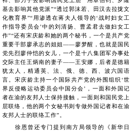
祥、邵力子去影响国民党上层”“用章伯钧、罗隆
基去影响其他党派”“透过郭沫若、田汉去拉拢文
化教育界”“用渗透在蒋夫人领导的‘战时妇女工
作指导委员会’中的刘清扬、曹孟君去做妇女工
作”“还有宋庆龄和她的两个秘书，一个是共产党
重要干部廖承志的姐姐——廖梦醒，也就是国民
党先烈廖仲恺的女儿，一个是十八集团军办事处
交际主任王炳南的妻子——王安娜，后者是德籍
犹太人，精通英、法、俄、德、西、波六国语
言。宋庆龄主持一个国际共产党的外围组织‘世
界反侵略运动委员会中国分会’，一面和外国记
者在渝的友邦人士保持接触，一面则和国民党上
层联络，他的两个女秘书则专做外国记者和在渝
友邦人士的联络工作”。
徐恩曾还专门提到南方局领导的《新华日