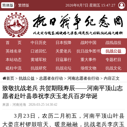
简体版
/
繁體版
2026年8月7日 星期五 15:47:28
首 页
中日历史
日本投降
战时中国
战线战役
抗战公益
英雄名录
口述回忆
关爱老兵
抗日战争图书
本站动态
黄埔军校
日寇暴行
重大事件
馆
专题栏目
砥柱中流
抗战研究
抗战论坛
场馆文物
抗战文化
>
抗战公益
>
志愿者在行动
>
河南志愿者在行动
> 内容正文
首页
致敬抗战老兵 共贺期颐寿辰——河南平顶山志
愿者赴叶县恭祝李庆玉老兵百岁华诞
来源：河南沧海 2026-03-25 14:30:42
3月23日，农历二月初五，河南平顶山叶县
大娄庄村锣鼓喧天、暖意融融，抗战老兵李庆玉