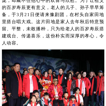
庞，却藏不住他心中的欢喜与欣慰。为了让祖父
的百岁寿辰更有意义，老人的儿子、孙子早早筹
备，于3月21日便请来豫剧团，在村头自家田地
里搭台唱大戏。这片田地是家人去年秋后特意预
留、平整，未敢播种，只为给老人的百岁寿辰搭
建戏台、传递喜乐，这份朴实而深厚的孝心，令
人动容。