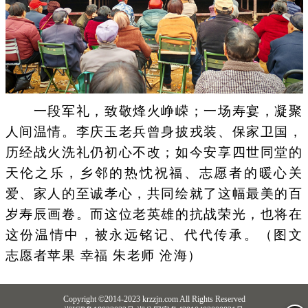
一段军礼，致敬烽火峥嵘；一场寿宴，凝聚
人间温情。李庆玉老兵曾身披戎装、保家卫国，
历经战火洗礼仍初心不改；如今安享四世同堂的
天伦之乐，乡邻的热忱祝福、志愿者的暖心关
爱、家人的至诚孝心，共同绘就了这幅最美的百
岁寿辰画卷。而这位老英雄的抗战荣光，也将在
这份温情中，被永远铭记、代代传承。（图文
志愿者苹果 幸福 朱老师 沧海）
Copyright ©2014-2023 krzzjn.com All Rights Reserved