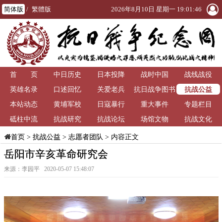
简体版
/
繁體版
2026年8月10日 星期一 19:01:48
首 页
中日历史
日本投降
战时中国
战线战役
抗战公益
英雄名录
口述回忆
关爱老兵
抗日战争图书
本站动态
黄埔军校
日寇暴行
重大事件
馆
专题栏目
砥柱中流
抗战研究
抗战论坛
场馆文物
抗战文化
>
抗战公益
>
志愿者团队
> 内容正文
首页
岳阳市辛亥革命研究会
来源：李园平 2020-05-07 15:48:07