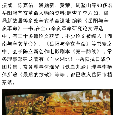
振威、陈嘉佑、潘鼎新、黄荣、周鳌山等90多名
岳阳籍辛亥革命人物的资料;调查了李六如、潘
鼎新故居等多处辛亥革命遗址;编辑《岳阳与辛
亥革命》一书;在全市辛亥革命研究论文评选
中，有三十多篇论文获奖，不少论文被编入《湖
南与辛亥革命》、《岳阳与辛亥革命》等书籍之
中。会长陈立新创作电影剧本《第一防线》，常
务理事郑建龙著有《血火湘北》--岳阳抗日战争
图片集，常务理事何瑶光《铁血九岭》理事李艳
萍所著《最后的致敬》等等，都已收入岳阳市档
案馆。