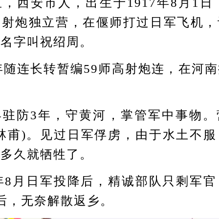
安市人，出生于1917年8月1日，
高射炮独立营，在偃师打过日军飞机，
的名字叫祝绍周。
随连长转暂编59师高射炮连，在河
。
防3年，守黄河，掌管军中事物。
林甫)。见过日军俘虏，由于水土不
没多久就牺牲了。
年8月日军投降后，精诚部队只剩军官
后，无奈解散返乡。