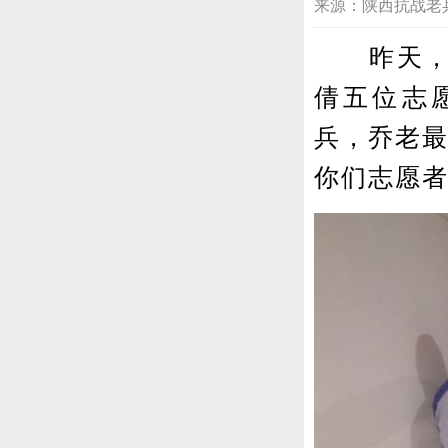
来源：陕西抗战老兵营 20
昨天，资
倩五位志
兵，乔老最
你们志愿者