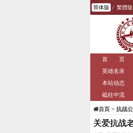
简体版
/
繁體版
首 页
英雄名录
本站动态
砥柱中流
>
抗战公
首页
关爱抗战