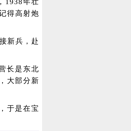
1938年壮
记得高射炮
南接新兵，赴
营长是东北
服，大部分新
，于是在宝