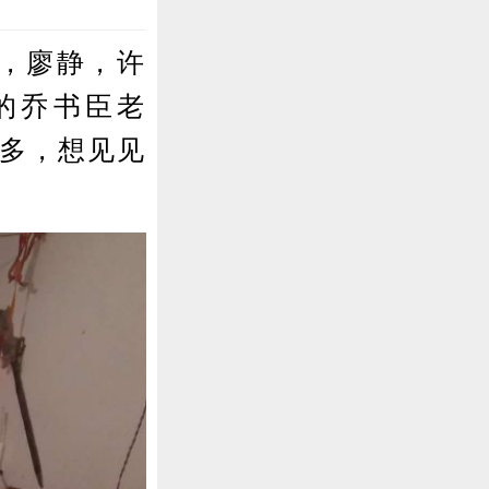
，廖静，许
的乔书臣老
不多，想见见