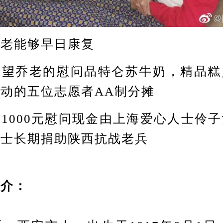
能够早日康复
乔老的慰问品特仑苏牛奶，精品糕
动的五位志愿者AA制分摊
000元慰问现金由上海爱心人士伶子
女士长期捐助陕西抗战老兵
介：