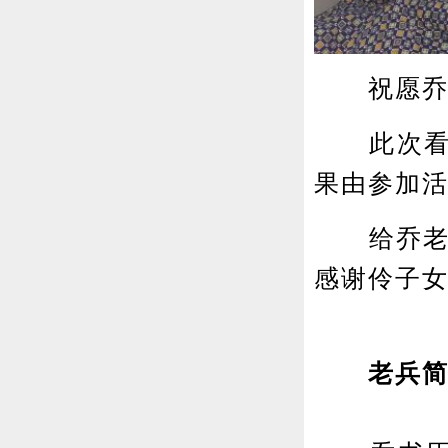
祝愿乔老
此次看望
果由参加活
给乔老1
感谢伶子
老兵简