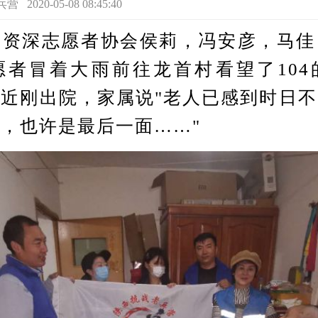
20-05-08 08:45:40
深志愿者协会侯莉，冯安彦，马佳
愿者冒着大雨前往龙首村看望了104
近刚出院，家属说"老人已感到时日
，也许是最后一面……"