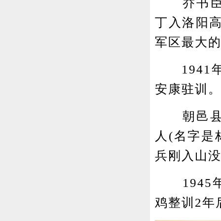
乔书臣，西
丁入洛阳
军区最大
1941年
安康驻训
朝邑县驻
人(名字是
兵刚入山
1945
鸡整训2年