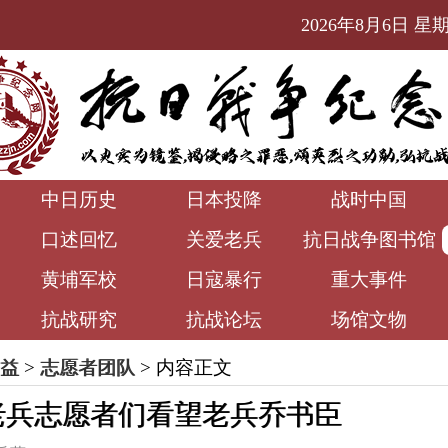
2026年8月6日 星期四
中日历史
日本投降
战时中国
口述回忆
关爱老兵
抗日战争图书馆
黄埔军校
日寇暴行
重大事件
抗战研究
抗战论坛
场馆文物
益
>
志愿者团队
> 内容正文
老兵志愿者们看望老兵乔书臣