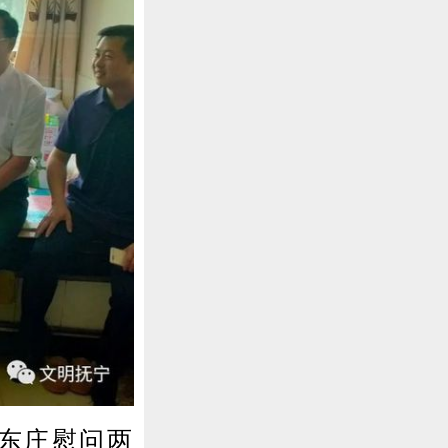
东庄慰问两