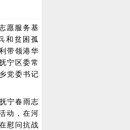
志愿服务基
兵和贫困孤
利带领港华
抚宁区委常
乡党委书记
抚宁春雨志
活动，在河
在慰问抗战