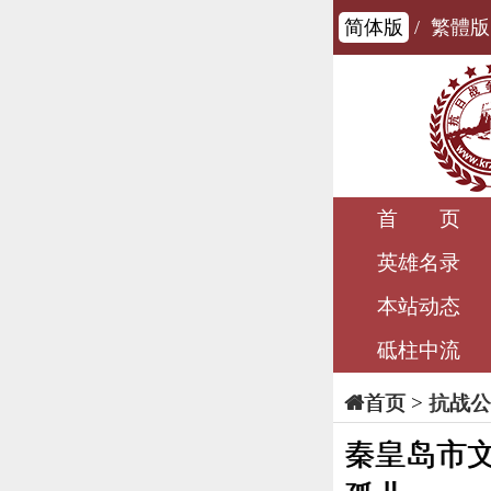
简体版
/
繁體版
首 页
英雄名录
本站动态
砥柱中流
>
抗战公
首页
秦皇岛市