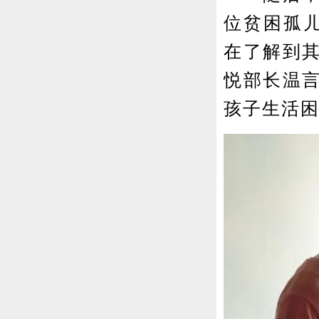
位贫困孤儿
在了解到
悦部长温
孩子生活