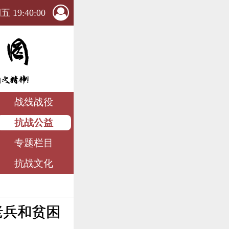
 19:40:02
战线战役
抗战公益
专题栏目
抗战文化
老兵和贫困