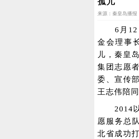
孤儿
来源：秦皇岛播报 2020
6月12
金会理事
儿，秦皇
集团志愿
委、宣传
王志伟陪
2014
愿服务总
北省成功