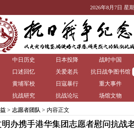
2026年8月7日 星期五
中日历史
日本投降
战时中国
口述回忆
关爱老兵
抗日战争图书馆
黄埔军校
日寇暴行
重大事件
抗战研究
抗战论坛
场馆文物
益
>
志愿者团队
> 内容正文
文明办携手港华集团志愿者慰问抗战