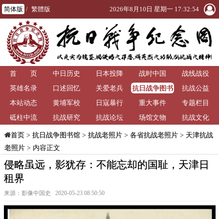
简体版
/
繁體版
2026年8月10日 星期一 17:32:54
首 页
中日历史
日本投降
战时中国
战线战役
抗日战争图书
英雄名录
口述回忆
关爱老兵
抗战公益
馆
本站动态
黄埔军校
日寇暴行
重大事件
专题栏目
砥柱中流
抗战研究
抗战论坛
场馆文物
抗战文化
>
抗日战争图书馆
>
抗战老照片
>
各省抗战老照片
>
天津抗战
首页
老照片
> 内容正文
侵略虽远，影犹存：不能忘却的国耻，天津日
租界
来源：影像中国史 2020-05-23 08:50:50