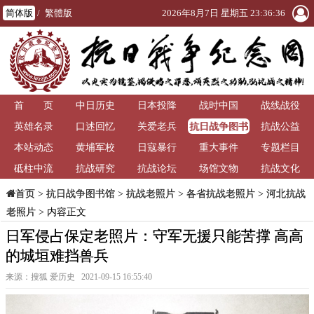
简体版
/
繁體版
2026年8月7日 星期五 23:36:38
首 页
中日历史
日本投降
战时中国
战线战役
抗日战争图书
英雄名录
口述回忆
关爱老兵
抗战公益
馆
本站动态
黄埔军校
日寇暴行
重大事件
专题栏目
砥柱中流
抗战研究
抗战论坛
场馆文物
抗战文化
>
抗日战争图书馆
>
抗战老照片
>
各省抗战老照片
>
河北抗战
首页
老照片
> 内容正文
日军侵占保定老照片：守军无援只能苦撑 高高
的城垣难挡兽兵
来源：搜狐 爱历史 2021-09-15 16:55:40