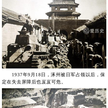
1937年9月18日，涿州被日军占领以后，保
定在失去屏障后也岌岌可危。