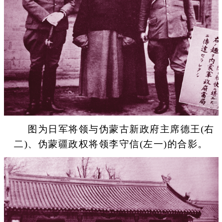
图为日军将领与伪蒙古新政府主席德王(右
二)、伪蒙疆政权将领李守信(左一)的合影。