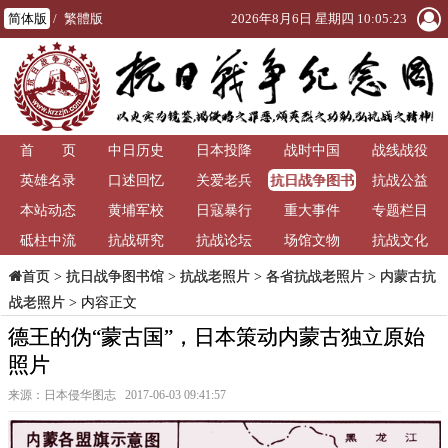
简体版
/
繁體版
2026年8月6日 星期四 10:05:24
首 页
中日历史
日本投降
战时中国
战线战役
抗日战争图书
英雄名录
口述回忆
关爱老兵
抗战公益
馆
本站动态
黄埔军校
日寇暴行
重大事件
专题栏目
砥柱中流
抗战研究
抗战论坛
场馆文物
抗战文化
>
抗日战争图书馆
>
抗战老照片
>
各省抗战老照片
>
内蒙古抗
首页
战老照片
> 内容正文
德王的伪“蒙古国”，日本策动内蒙古独立原始
照片
来源：日本侵华图志 2017-06-03 09:41:57