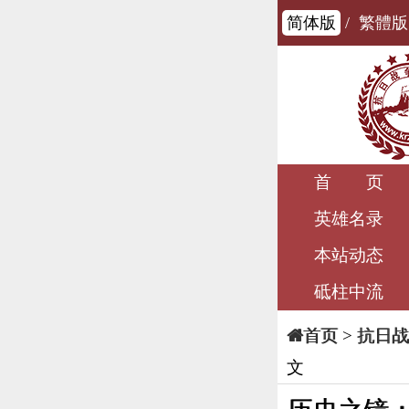
简体版
/
繁體版
首 页
英雄名录
本站动态
砥柱中流
>
抗日战
首页
文