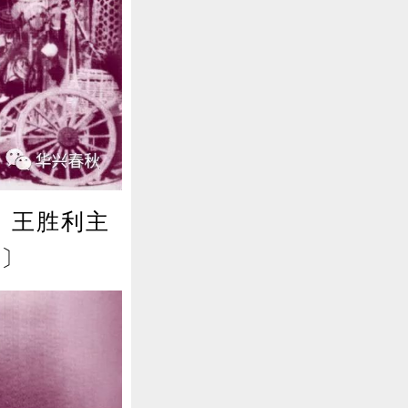
、王胜利主
页〕