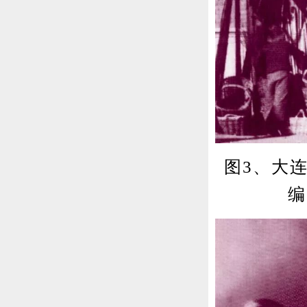
图3、大
编