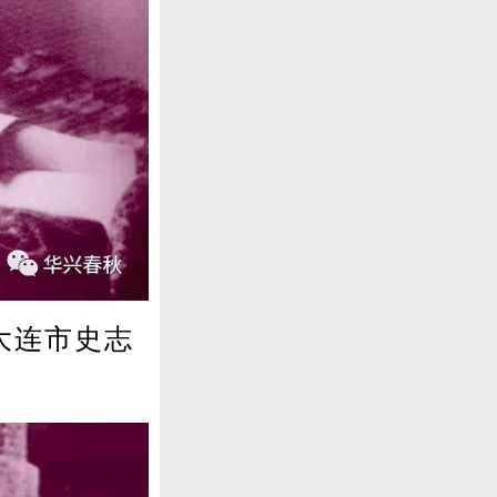
大连市史志
〕