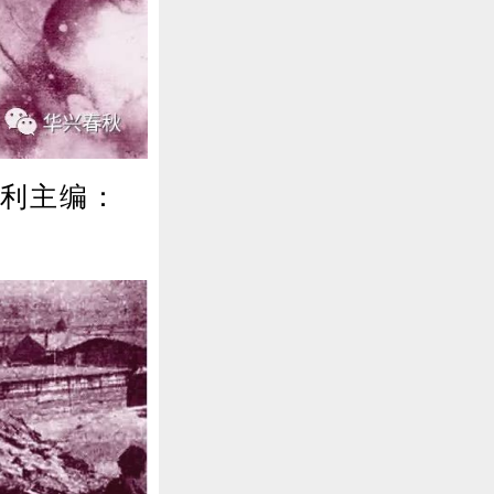
胜利主编：
〕