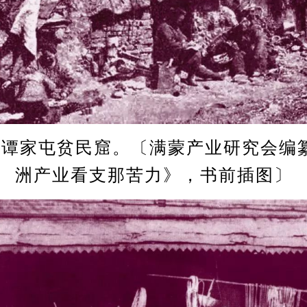
连谭家屯贫民窟。〔满蒙产业研究会编
洲产业看支那苦力》，书前插图〕