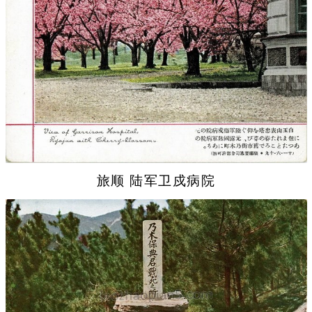
旅顺 陆军卫戍病院