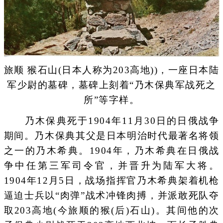
旅顺 猴石山(日本人称为203高地))，一座日本陆
军少尉的墓碑，墓碑上刻着“乃木保典军战死之
所”等字样。
乃木保典死于1904年11月30日的日俄战争
期间。乃木保典其父是日本明治时代最著名将领
之一的乃木希典。1904年，乃木希典在日俄战
争中任第三军司令官，并晋升为陆军大将。
1904年12月5日，战场指挥官乃木希典架着机枪
逼迫士兵以“肉弹”战术冲锋肉搏，并派敢死队夺
取203高地(今旅顺的猴(后)石山)。其间他的次