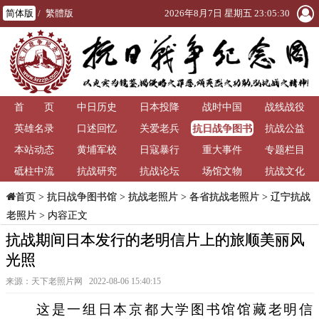
简体版
/
繁體版
2026年8月7日 星期五 23:05:31
首 页
中日历史
日本投降
战时中国
战线战役
抗日战争图书
英雄名录
口述回忆
关爱老兵
抗战公益
馆
本站动态
黄埔军校
日寇暴行
重大事件
专题栏目
砥柱中流
抗战研究
抗战论坛
场馆文物
抗战文化
>
抗日战争图书馆
>
抗战老照片
>
各省抗战老照片
>
辽宁抗战
首页
老照片
> 内容正文
抗战期间日本发行的老明信片上的旅顺美丽风
光照
来源：天下老照片网 2022-08-06 15:40:15
这是一组日本京都大学图书馆馆藏老明信