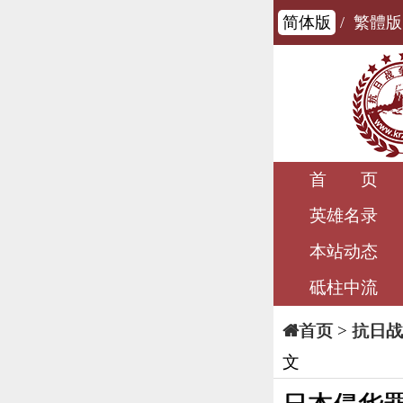
简体版
/
繁體版
首 页
英雄名录
本站动态
砥柱中流
>
抗日战
首页
文