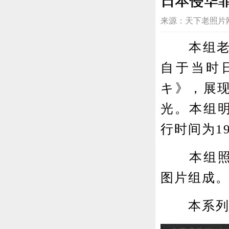
日本侵华
来源：天下老照片网 202
本组老照
自于当时
キ》，展
光。本组明
行时间为1
本组照片
图片组成
本系列明