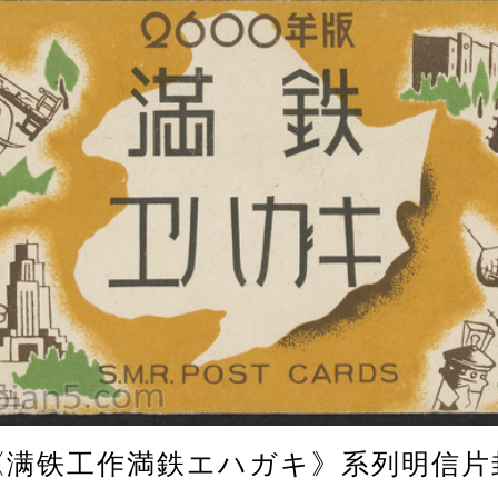
《满铁工作満鉄エハガキ》系列明信片