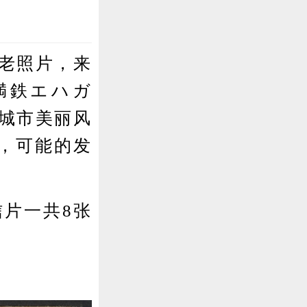
片
老照片，来
満鉄エハガ
城市美丽风
年，可能的发
片一共8张