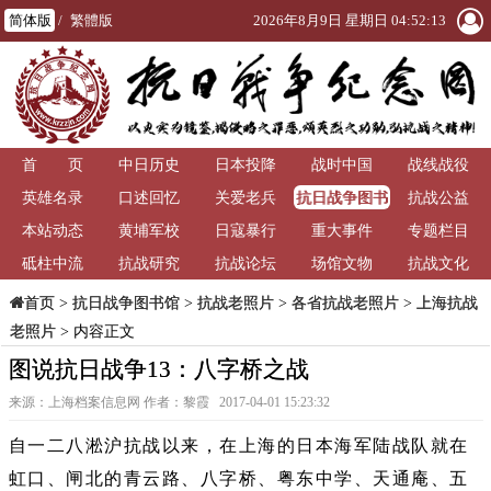
简体版
/
繁體版
2026年8月9日 星期日 04:52:14
首 页
中日历史
日本投降
战时中国
战线战役
抗日战争图书
英雄名录
口述回忆
关爱老兵
抗战公益
馆
本站动态
黄埔军校
日寇暴行
重大事件
专题栏目
砥柱中流
抗战研究
抗战论坛
场馆文物
抗战文化
>
抗日战争图书馆
>
抗战老照片
>
各省抗战老照片
>
上海抗战
首页
老照片
> 内容正文
图说抗日战争13：八字桥之战
来源：上海档案信息网 作者：黎霞 2017-04-01 15:23:32
自一二八淞沪抗战以来，在上海的日本海军陆战队就在
虹口、闸北的青云路、八字桥、粤东中学、天通庵、五