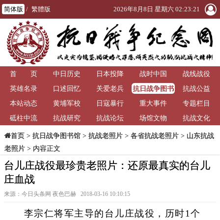
简体版
/
繁體版
2026年8月8日 星期六 02:23:22
首 页
中日历史
日本投降
战时中国
战线战役
抗日战争图书
英雄名录
口述回忆
关爱老兵
抗战公益
馆
本站动态
黄埔军校
日寇暴行
重大事件
专题栏目
砥柱中流
抗战研究
抗战论坛
场馆文物
抗战文化
>
抗日战争图书馆
>
抗战老照片
>
各省抗战老照片
>
山东抗战
首页
老照片
> 内容正文
台儿庄战役最珍贵老照片：还原最真实的台儿
庄血战
来源：今日头条网 夜色巴赫 2018-03-16 10:10:15
李宗仁将军主导的台儿庄战役，历时1个