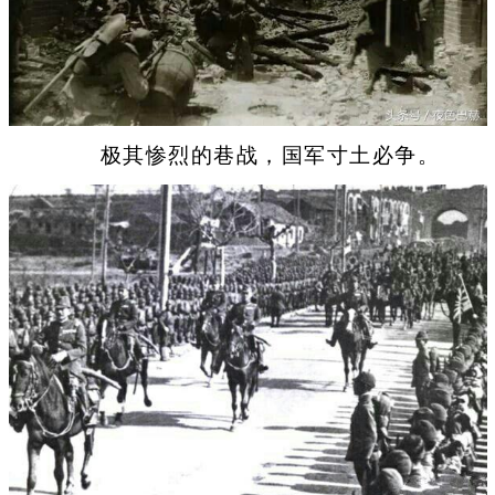
极其惨烈的巷战，国军寸土必争。