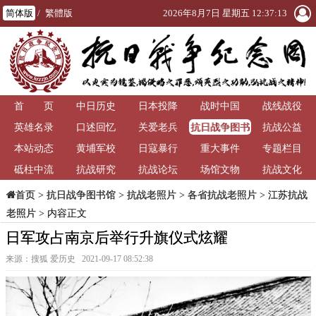
简体版
/
繁體版
2026年8月7日 星期五 12:37:14
首 页
中日历史
日本投降
战时中国
战线战役
抗日战争图书
英雄名录
口述回忆
关爱老兵
抗战公益
馆
本站动态
黄埔军校
日寇暴行
重大事件
专题栏目
砥柱中流
抗战研究
抗战论坛
场馆文物
抗战文化
>
抗日战争图书馆
>
抗战老照片
>
各省抗战老照片
>
江苏抗战
首页
老照片
> 内容正文
日军攻占南京后举行升旗仪式炫耀
来源：搜狐 爱历史 2021-09-17 08:52:38