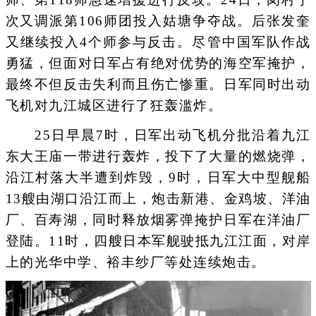
次又调派第106师团投入姑塘争夺战。后张发奎
又继续投入4个师参与反击。尽管中国军队作战
勇猛，但面对日军占有绝对优势的海空军掩护，
最终不但反击失利而且伤亡惨重。日军同时出动
飞机对九江城区进行了狂轰滥炸。
25日早晨7时，日军出动飞机分批沿着九江
东大王庙一带进行轰炸，投下了大量的燃烧弹，
沿江村落大半遭到炸毁，9时，日军大中型舰船
13艘由湖口沿江而上，炮击新港、金鸡坡、洋油
厂、百寿湖，同时释放烟雾弹掩护日军在洋油厂
登陆。11时，四艘日本军舰驶抵九江江面，对岸
上的光华中学、裕丰纱厂等处连续炮击。