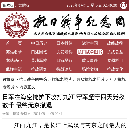
简体版
/
繁體版
2026年8月7日 星期五 02:49:31
首 页
中日历史
日本投降
战时中国
战线战役
抗日战争图书
英雄名录
口述回忆
关爱老兵
抗战公益
馆
本站动态
黄埔军校
日寇暴行
重大事件
专题栏目
砥柱中流
抗战研究
抗战论坛
场馆文物
抗战文化
>
抗日战争图书馆
>
抗战老照片
>
各省抗战老照片
>
江西抗战
首页
老照片
> 内容正文
日军在海空掩护下攻打九江 守军坚守四天毙敌
数千 最终无奈撤退
来源：搜狐 爱历史 2021-09-14 09:26:41
江西九江，是长江上武汉与南京之间最大的