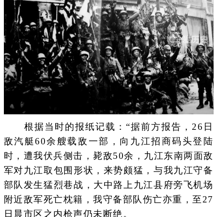
根据当时的报纸记载：“据前方报告，26日
敌汽艇60余艘载敌一部，向九江招商码头登陆
时，遭我伏兵侧击，毙敌50余，九江东南两面敌
军对九江取包围形状，来势颇猛，与我九江守备
部队发生猛烈巷战，大中路上九江县府旁飞机场
附近敌军死亡枕籍，我守备部队伤亡亦重，至27
日晨市区之内枪声仍未断绝。