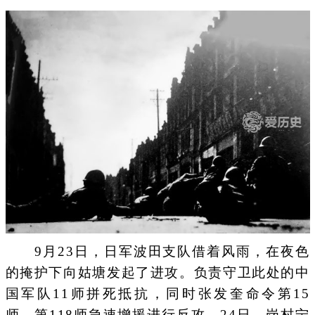
9月23日，日军波田支队借着风雨，在夜色
的掩护下向姑塘发起了进攻。负责守卫此处的中
国军队11师拼死抵抗，同时张发奎命令第15
师、第118师急速增援进行反攻。24日，岗村宁