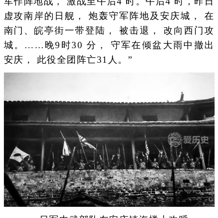
军作阵地战， 激战至午后4 时。午后4 时，昨日
虚攻南岸的日舰， 炮轰守军阵地及安庆城， 在
南门、皖亭街一带登陆， 被击退， 改向西门攻
城。……晚9时30 分， 守军在倾盆大雨中撤出
安庆， 此役全团阵亡31人。”