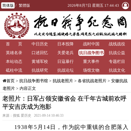
简体版
/
繁體版
2026年8月7日 星期五 17:44:44
首 页
中日历史
日本投降
战时中国
战线战役
抗日战争图书
英雄名录
口述回忆
关爱老兵
抗战公益
馆
本站动态
黄埔军校
日寇暴行
重大事件
专题栏目
砥柱中流
抗战研究
抗战论坛
场馆文物
抗战文化
>
抗日战争图书馆
>
抗战老照片
>
各省抗战老照片
>
安徽抗战
首页
老照片
> 内容正文
老照片：日军占领安徽省会 在千年古城前欢呼
平安吉庆成为泡影
来源：搜狐 爱历史 2021-09-14 10:46:33
1938年5月14日，作为皖中重镇的合肥落入