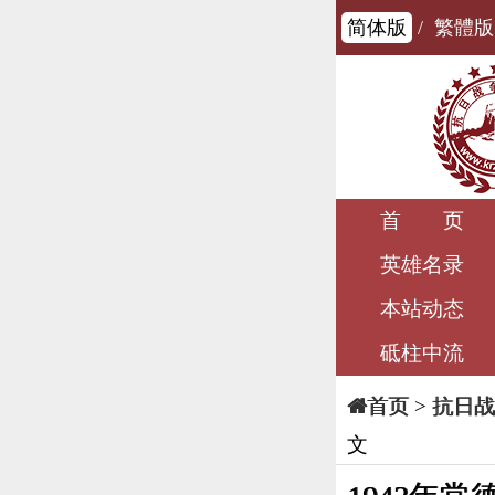
简体版
/
繁體版
首 页
英雄名录
本站动态
砥柱中流
>
抗日战
首页
文