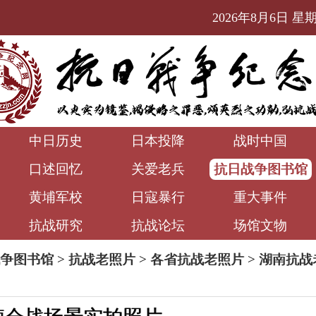
2026年8月6日 星期四
中日历史
日本投降
战时中国
口述回忆
关爱老兵
抗日战争图书馆
黄埔军校
日寇暴行
重大事件
抗战研究
抗战论坛
场馆文物
争图书馆
>
抗战老照片
>
各省抗战老照片
>
湖南抗战