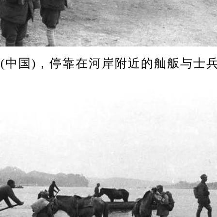
国)，停靠在河岸附近的舢舨与士兵 1