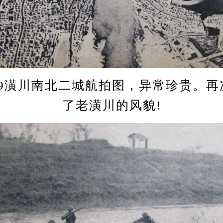
.9潢川南北二城航拍图，异常珍贵。再
了老潢川的风貌!