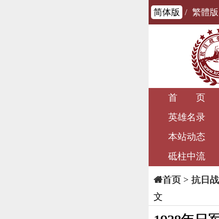
简体版
/
繁體版
首 页
英雄名录
本站动态
砥柱中流
>
抗日战
首页
文