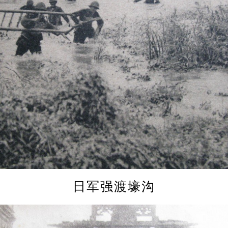
日军强渡壕沟