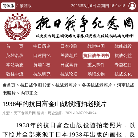
简体版
/
繁體版
2026年8月6日 星期四 18:04:20
首 页
中日历史
日本投降
战时中国
战线战役
抗日战争图书
英雄名录
口述回忆
关爱老兵
抗战公益
馆
本站动态
黄埔军校
日寇暴行
重大事件
专题栏目
砥柱中流
抗战研究
抗战论坛
场馆文物
抗战文化
>
抗日战争图书馆
>
抗战老照片
>
各省抗战老照片
>
河南抗战
首页
老照片
> 内容正文
1938年的抗日富金山战役随拍老照片
来源：天下老照片网 编辑：历史魅影 2021-10-07 09:40:24
1938年的抗日富金山战役随拍老照片，以
下照片全部来源于日本1938年出版的画报，反