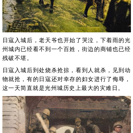
日寇入城后，老天爷也开始了哭泣，下着雨的光
州城内已经看不到一个百姓，街边的商铺也已经
残破不堪。
日寇入城后到处烧杀抢掠，看到人就杀，见到动
物就抢，有的日寇还对幸存的妇女进行了侮辱，
这一天简直就是光州城历史上最大的灾难日。