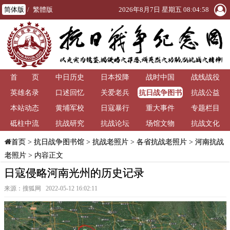
简体版
/
繁體版
2026年8月7日 星期五 08:04:59
首 页
中日历史
日本投降
战时中国
战线战役
抗日战争图书
英雄名录
口述回忆
关爱老兵
抗战公益
馆
本站动态
黄埔军校
日寇暴行
重大事件
专题栏目
砥柱中流
抗战研究
抗战论坛
场馆文物
抗战文化
>
抗日战争图书馆
>
抗战老照片
>
各省抗战老照片
>
河南抗战
首页
老照片
> 内容正文
日寇侵略河南光州的历史记录
来源：搜狐网 2022-05-12 16:02:11