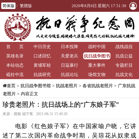
简体版
/
繁體版
2026年8月8日 星期六 17:51:31
首 页
中日历史
日本投降
战时中国
战线战役
抗日战争图书
英雄名录
口述回忆
关爱老兵
抗战公益
馆
本站动态
黄埔军校
日寇暴行
重大事件
专题栏目
砥柱中流
抗战研究
抗战论坛
场馆文物
抗战文化
>
抗日战争图书馆
>
抗战老照片
>
各省抗战老照片
>
广东抗战
首页
老照片
> 内容正文
珍贵老照片：抗日战场上的“广东娘子军”
来源：搜狐 福宁客 2021-08-31 15:49:28
电影《红色娘子军》在中国家喻户晓，它讲
述了第二次国内革命战争时期，吴琼花从奴隶成