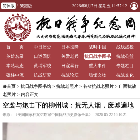
简体版
/
繁體版
2026年8月7日 星期五 11:57:13
首 页
中日历史
日本投降
战时中国
战线战役
抗日战争图书
英雄名录
口述回忆
关爱老兵
抗战公益
馆
本站动态
黄埔军校
日寇暴行
重大事件
专题栏目
砥柱中流
抗战研究
抗战论坛
场馆文物
抗战文化
>
抗日战争图书馆
>
抗战老照片
>
各省抗战老照片
>
广西抗战
首页
老照片
> 内容正文
空袭与炮击下的柳州城：荒无人烟，废墟遍地
来源：《美国国家档案馆馆藏中国抗战历史影像全集》 2020-05-22 16:10:21