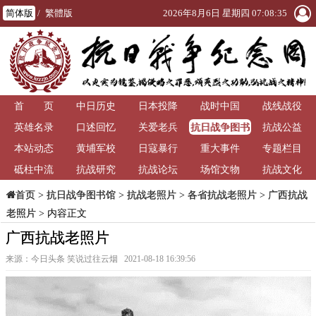
简体版
/
繁體版
2026年8月6日 星期四 07:08:36
首 页
中日历史
日本投降
战时中国
战线战役
抗日战争图书
英雄名录
口述回忆
关爱老兵
抗战公益
馆
本站动态
黄埔军校
日寇暴行
重大事件
专题栏目
砥柱中流
抗战研究
抗战论坛
场馆文物
抗战文化
>
抗日战争图书馆
>
抗战老照片
>
各省抗战老照片
>
广西抗战
首页
老照片
> 内容正文
广西抗战老照片
来源：今日头条 笑说过往云烟 2021-08-18 16:39:56