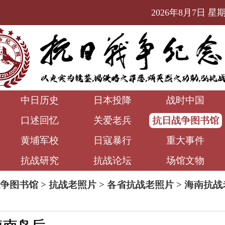
2026年8月7日 星期五
中日历史
日本投降
战时中国
口述回忆
关爱老兵
抗日战争图书馆
黄埔军校
日寇暴行
重大事件
抗战研究
抗战论坛
场馆文物
争图书馆
>
抗战老照片
>
各省抗战老照片
>
海南抗战