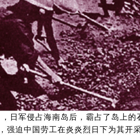
年2月，日军侵占海南岛后，霸占了岛上的
，强迫中国劳工在炎炎烈日下为其开