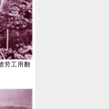
强掳劳工用翻