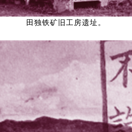
田独铁矿旧工房遗址。