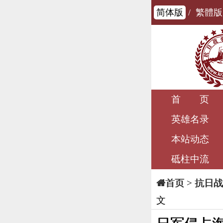
简体版
/
繁體版
首 页
英雄名录
本站动态
砥柱中流
>
抗日战
首页
文