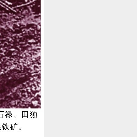
石禄、田独
采铁矿。