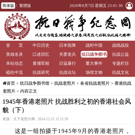
简体版
/
繁體版
2026年8月7日 星期五 23:01:32
首 页
中日历史
日本投降
战时中国
战线战役
抗日战争图书
英雄名录
口述回忆
关爱老兵
抗战公益
馆
本站动态
黄埔军校
日寇暴行
重大事件
专题栏目
砥柱中流
抗战研究
抗战论坛
场馆文物
抗战文化
>
抗日战争图书馆
>
抗战老照片
>
各省抗战老照片
>
香港抗战
首页
老照片
> 内容正文
1945年香港老照片 抗战胜利之初的香港社会风
貌（下）
来源：天下老照片网 2024-12-21 15:51:50
这是一组拍摄于1945年9月的香港老照片，