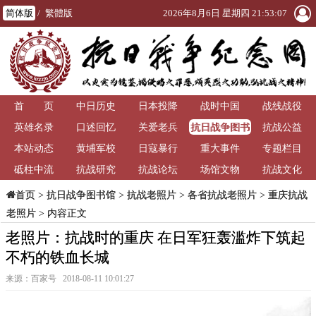
简体版
/
繁體版
2026年8月6日 星期四 21:53:09
首 页
中日历史
日本投降
战时中国
战线战役
抗日战争图书
英雄名录
口述回忆
关爱老兵
抗战公益
馆
本站动态
黄埔军校
日寇暴行
重大事件
专题栏目
砥柱中流
抗战研究
抗战论坛
场馆文物
抗战文化
>
抗日战争图书馆
>
抗战老照片
>
各省抗战老照片
>
重庆抗战
首页
老照片
> 内容正文
老照片：抗战时的重庆 在日军狂轰滥炸下筑起
不朽的铁血长城
来源：百家号 2018-08-11 10:01:27