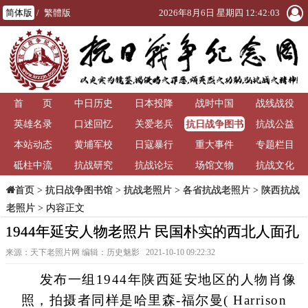
简体版
/
繁體版
2026年8月6日 星期四 12:42:04
首 页
中日历史
日本投降
战时中国
战线战役
抗日战争图书
英雄名录
口述回忆
关爱老兵
抗战公益
馆
本站动态
黄埔军校
日寇暴行
重大事件
专题栏目
砥柱中流
抗战研究
抗战论坛
场馆文物
抗战文化
>
抗日战争图书馆
>
抗战老照片
>
各省抗战老照片
>
陕西抗战
首页
老照片
> 内容正文
1944年延安人物老照片 民国朴实的西北人面孔
来源：天下老照片网 编辑：历史魅影 2021-10-10 09:22:32
发布一组1944年陕西延安地区的人物肖像
照，拍摄者同样是哈里森-福尔曼( Harrison