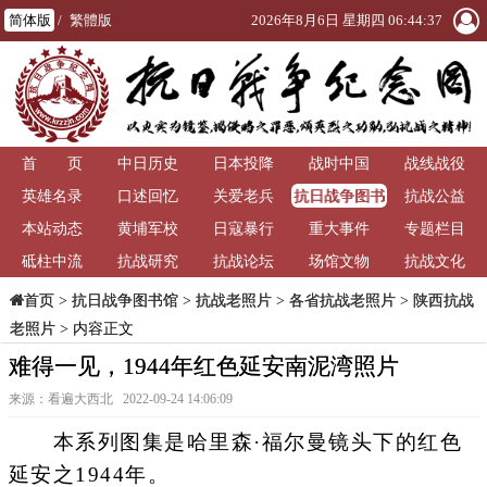
简体版
/
繁體版
2026年8月6日 星期四 06:44:39
首 页
中日历史
日本投降
战时中国
战线战役
抗日战争图书
英雄名录
口述回忆
关爱老兵
抗战公益
馆
本站动态
黄埔军校
日寇暴行
重大事件
专题栏目
砥柱中流
抗战研究
抗战论坛
场馆文物
抗战文化
>
抗日战争图书馆
>
抗战老照片
>
各省抗战老照片
>
陕西抗战
首页
老照片
> 内容正文
难得一见，1944年红色延安南泥湾照片
来源：看遍大西北 2022-09-24 14:06:09
本系列图集是哈里森·福尔曼镜头下的红色
延安之1944年。