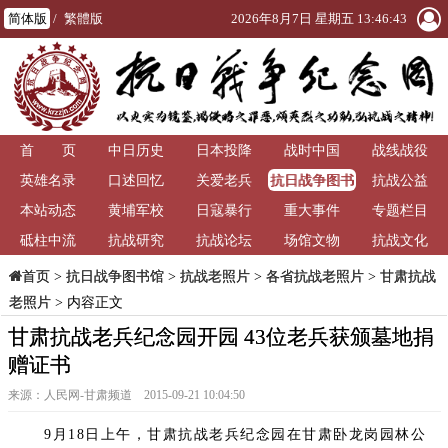
简体版
/
繁體版
2026年8月7日 星期五 13:46:45
首 页
中日历史
日本投降
战时中国
战线战役
抗日战争图书
英雄名录
口述回忆
关爱老兵
抗战公益
馆
本站动态
黄埔军校
日寇暴行
重大事件
专题栏目
砥柱中流
抗战研究
抗战论坛
场馆文物
抗战文化
>
抗日战争图书馆
>
抗战老照片
>
各省抗战老照片
>
甘肃抗战
首页
老照片
> 内容正文
甘肃抗战老兵纪念园开园 43位老兵获颁墓地捐
赠证书
来源：人民网-甘肃频道 2015-09-21 10:04:50
9月18日上午，甘肃抗战老兵纪念园在甘肃卧龙岗园林公