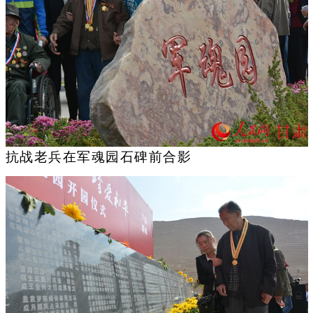
抗战老兵在军魂园石碑前合影