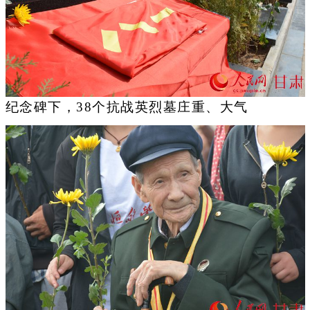
纪念碑下，38个抗战英烈墓庄重、大气