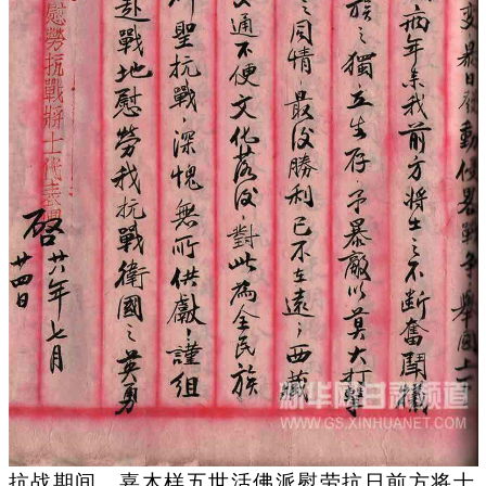
抗战期间，嘉木样五世活佛派慰劳抗日前方将士