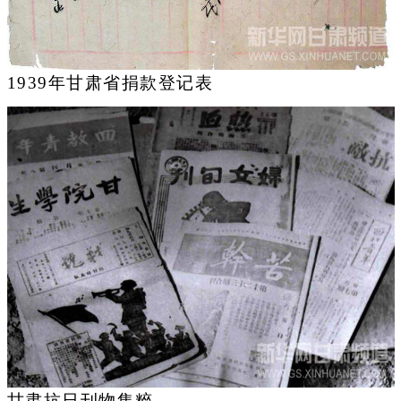
1939年甘肃省捐款登记表
甘肃抗日刊物集粹