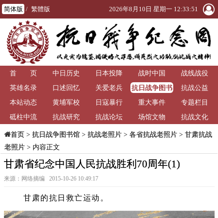
简体版
/
繁體版
2026年8月10日 星期一 12:33:54
首 页
中日历史
日本投降
战时中国
战线战役
抗日战争图书
英雄名录
口述回忆
关爱老兵
抗战公益
馆
本站动态
黄埔军校
日寇暴行
重大事件
专题栏目
砥柱中流
抗战研究
抗战论坛
场馆文物
抗战文化
>
抗日战争图书馆
>
抗战老照片
>
各省抗战老照片
>
甘肃抗战
首页
老照片
> 内容正文
甘肃省纪念中国人民抗战胜利70周年(1)
来源：网络摘编 2015-10-26 10:49:17
甘肃的抗日救亡运动。