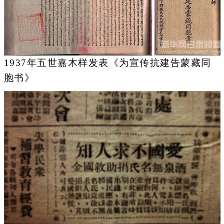
1937年五世嘉木样发表《为宣传抗建告蒙藏同
胞书》