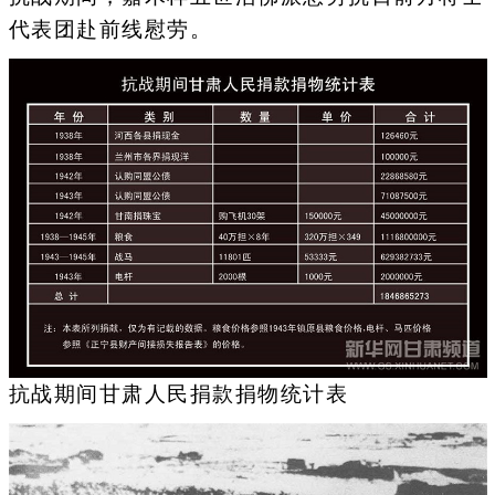
代表团赴前线慰劳。
抗战期间甘肃人民捐款捐物统计表