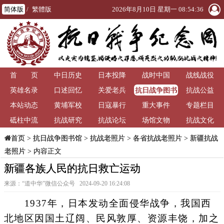
简体版
/
繁體版
2026年8月10日 星期一 08:54:37
首 页
中日历史
日本投降
战时中国
战线战役
抗日战争图书
英雄名录
口述回忆
关爱老兵
抗战公益
馆
本站动态
黄埔军校
日寇暴行
重大事件
专题栏目
砥柱中流
抗战研究
抗战论坛
场馆文物
抗战文化
>
抗日战争图书馆
>
抗战老照片
>
各省抗战老照片
>
新疆抗战
首页
老照片
> 内容正文
新疆各族人民的抗日救亡运动
来源：“道中华”微信公众号 2024-09-20 16:24:08
1937年，日本发动全面侵华战争，我国西
北地区因国土辽阔、民风敦厚、资源丰饶，加之