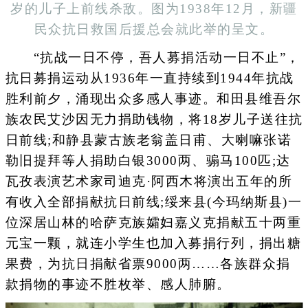
岁的儿子上前线杀敌。图为1938年12月，新疆
民众抗日救国后援总会就此举的呈文。
“抗战一日不停，吾人募捐活动一日不止”，
抗日募捐运动从1936年一直持续到1944年抗战
胜利前夕，涌现出众多感人事迹。和田县维吾尔
族农民艾沙因无力捐助钱物，将18岁儿子送往抗
日前线;和静县蒙古族老翁盖日甫、大喇嘛张诺
勒旧提拜等人捐助白银3000两、骟马100匹;达
瓦孜表演艺术家司迪克·阿西木将演出五年的所
有收入全部捐献抗日前线;绥来县(今玛纳斯县)一
位深居山林的哈萨克族孀妇嘉义克捐献五十两重
元宝一颗，就连小学生也加入募捐行列，捐出糖
果费，为抗日捐献省票9000两……各族群众捐
款捐物的事迹不胜枚举、感人肺腑。