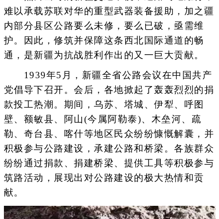
难以承载苏联对华的重型武器装备援助，加之疆
内部分县区公路要么未修，要么已破，亟需维
护。因此，修筑并保障这条西北国际通道的畅
通，是新疆为抗战胜利作出的又一巨大贡献。
1939年5月，新疆全省公路会议在中国共产
党倡导下召开。会后，各地掀起了轰轰烈烈的捐
款投工热潮。期间，乌苏、塔城、伊犁、呼图
壁、额敏县、阿山(今属阿勒泰)、木垒河、疏
勒、奇台县、喀什等地区民众纷纷慷慨解囊，并
积极参与公路建设，承建公路和桥梁。各族群众
纷纷通过捐款、捐建桥梁、提供工具等积极参与
筑路活动，展现出对公路建设的极大热情和贡
献。