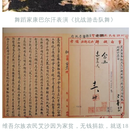
舞蹈家康巴尔汗表演《抗战游击队舞》
维吾尔族农民艾沙因为家贫，无钱捐款，就送18