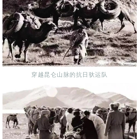
穿越昆仑山脉的抗日驮运队