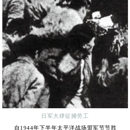
日军大肆征捕劳工
自1944年下半年太平洋战场盟军节节胜