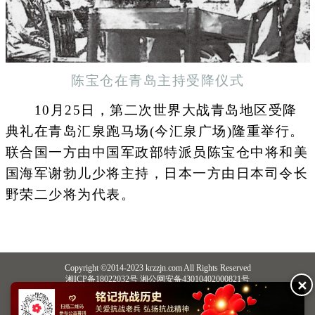
陈宝仓在青岛主持受降仪式
10月25日，第二次世界大战青岛地区受降
典礼在青岛汇泉跑马场(今汇泉广场)隆重举行。
联合国一方由中国军政部特派员陈宝仓中将和美
国海军谢勃儿少将主持，日本一方由日本司令长
野荣二少将为代表。
Copyright ©2014-2023 krzzjn.com All Rights Reserved
湘ICP备18022032号 湘公网安备43010402000821号
✕
中央网信办违法和不良信息举报中心
长沙市互联网违法和不良信息举报中心
不良信息举报电话：0731-85531328 19198230121（微信同号）
纠错电话：18182129125 15116420702