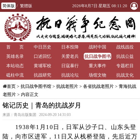
简体版
/
繁體版
2026年8月7日 星期五 08:11:21
首 页
中日历史
日本投降
战时中国
战线战役
抗日战争图书
英雄名录
口述回忆
关爱老兵
抗战公益
馆
本站动态
黄埔军校
日寇暴行
重大事件
专题栏目
砥柱中流
抗战研究
抗战论坛
场馆文物
抗战文化
>
抗日战争图书馆
>
抗战老照片
>
各省抗战老照片
>
青海抗战
首页
老照片
> 内容正文
铭记历史｜青岛的抗战岁月
来源：青岛出版集团 2024-09-20 14:31:03
1938年1月10日，日军从沙子口、山东头登
陆，向市区进军，11日又从栈桥登陆，先后近万