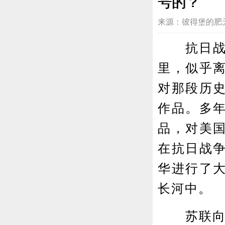
号的？
来源：彼得堡的肥天鹅 20
抗日战争
里，似乎
对那段历
作品。多
品，对美
在抗日战
华进行了
长河中。
苏联向中