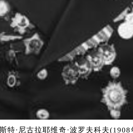
特·尼古拉耶维奇·波罗夫科夫(1908年