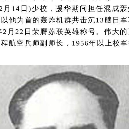
年12月14日)少校，援华期间担任混成
以他为首的轰炸机群共击沉13艘日
9年2月22日荣膺苏联英雄称号。伟大
程航空兵师副师长，1956年以上校