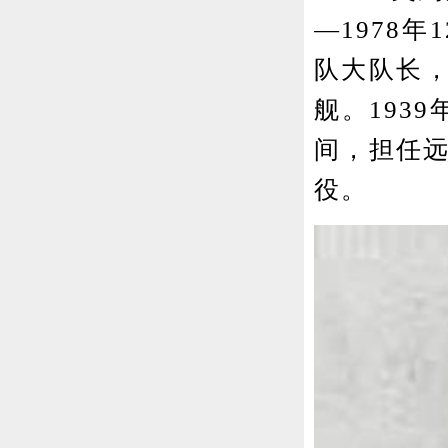
—1978
队大队长，
舰。193
间，担任远
役。