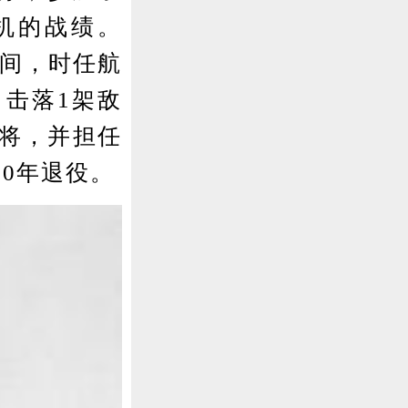
敌机的战绩。
期间，时任航
，击落1架敌
中将，并担任
0年退役。