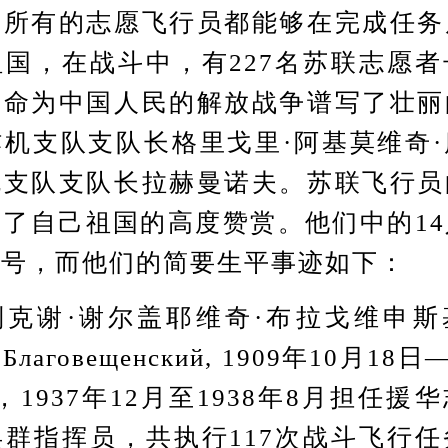
是所有的志愿飞行员都能够在完成任务
国，在战斗中，有227名苏联志愿
生命为中国人民的解放战争谱写了壮丽
机支队支队长格里戈里·阿基莫维奇
机支队支队长拉赫曼诺夫。苏联飞行员
了自己祖国的高度赞赏。他们中的1
称号，而他们的简要生平事迹如下：
谢·谢尔盖耶维奇·布拉戈维申斯基(А
ч Благовещенский, 1909年10月18
校，1937年12月至1938年8月担任援
群指挥员，共执行117次战斗飞行