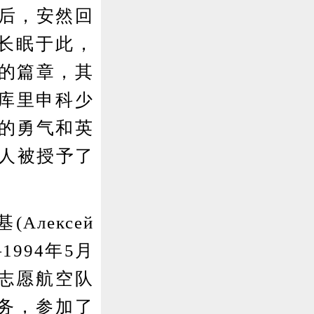
后，安然回
者长眠于此，
的篇章，其
·库里申科少
的勇气和英
4人被授予了
лексей
日—1994年5月
华志愿航空队
任务，参加了