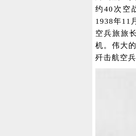
约40次空
1938年
空兵旅旅长
机。伟大的
歼击航空兵