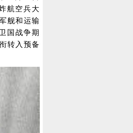
轰炸航空兵大
军军舰和运输
的卫国战争期
军衔转入预备