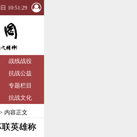
 10:51:30
战线战役
抗战公益
专题栏目
抗战文化
> 内容正文
苏联英雄称