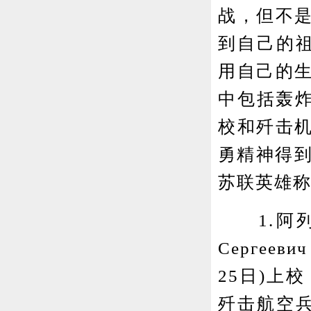
战，但不
到自己的祖
用自己的
中包括轰炸
校和歼击
勇精神得到
苏联英雄
1.阿列克
Сергееви
25日)上
歼击航空兵